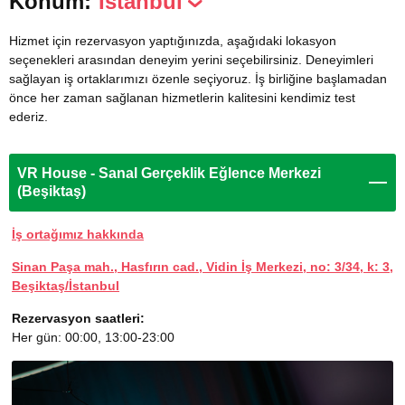
Konum:
İstanbul
Hizmet için rezervasyon yaptığınızda, aşağıdaki lokasyon
seçenekleri arasından deneyim yerini seçebilirsiniz. Deneyimleri
sağlayan iş ortaklarımızı özenle seçiyoruz. İş birliğine başlamadan
önce her zaman sağlanan hizmetlerin kalitesini kendimiz test
ederiz.
VR House - Sanal Gerçeklik Eğlence Merkezi
(Beşiktaş)
İş ortağımız hakkında
Sinan Paşa mah., Hasfırın cad., Vidin İş Merkezi, no: 3/34, k: 3,
Beşiktaş/İstanbul
Rezervasyon saatleri:
Her gün: 00:00, 13:00-23:00