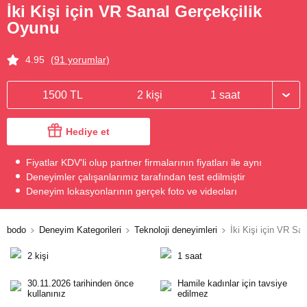
İki Kişi için VR Sanal Gerçekçilik
Oyunu
4.95
(91 yorumlar)
1500 TL
2 kişi
1 saat
Hediye et
Fiyatlar KDV'li olup partner firmalarının fiyatları ile aynı
Deneyimler çalışanlarımız tarafından test edilmiştir
Deneyim lokasyonlarının gerçek foto ve videoları
bodo
Deneyim Kategorileri
Teknoloji deneyimleri
İki Kişi için VR Sa
2 kişi
1 saat
30.11.2026 tarihinden önce
Hamile kadınlar için tavsiye
kullanınız
edilmez