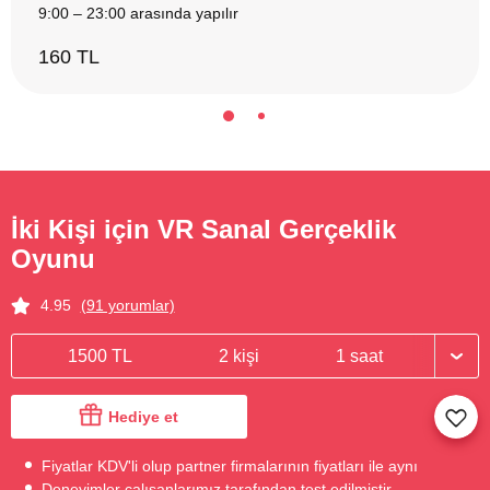
9:00 – 23:00 arasında yapılır
160 TL
İki Kişi için VR Sanal Gerçeklik
Oyunu
4.95
(91 yorumlar)
1500 TL
2 kişi
1 saat
Hediye et
Fiyatlar KDV'li olup partner firmalarının fiyatları ile aynı
Deneyimler çalışanlarımız tarafından test edilmiştir