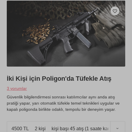
İki Kişi için Poligon'da Tüfekle Atış
3 yorumlar
Güvenlik bilgilendirmesi sonrası katılımcılar aynı anda atış
pratiği yapar, yarı otomatik tüfekle temel teknikleri uygular ve
kapalı poligonda birlikte odaklı, tempolu bir deneyim yaşar.
4500 TL
2 kişi
kişi başı 45 atış (1 saate kadar)