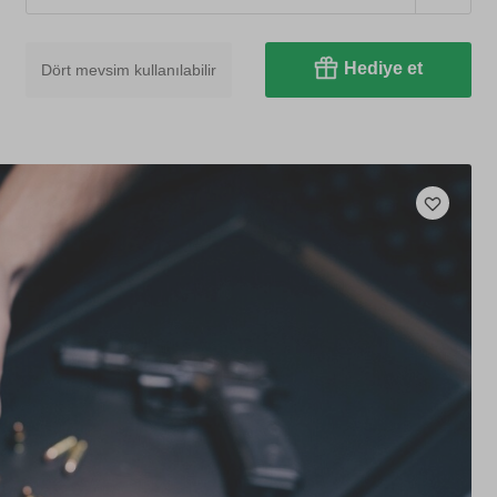
Hediye et
Dört mevsim kullanılabilir