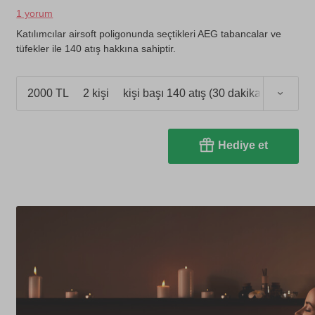
1 yorum
Katılımcılar airsoft poligonunda seçtikleri AEG tabancalar ve
tüfekler ile 140 atış hakkına sahiptir.
2000 TL
2 kişi
kişi başı 140 atış (30 dakika)
Hediye et