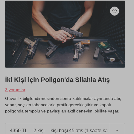
İki Kişi için Poligon'da Silahla Atış
3 yorumlar
Güvenlik bilgilendirmesinden sonra katılımcılar aynı anda atış
yapar, seçilen tabancalarla pratik gerçekleştirir ve kapalı
poligonda tempolu ve paylaşılan aktif deneyimi birlikte yaşar.
4350 TL
2 kişi
kişi başı 45 atış (1 saate kadar)