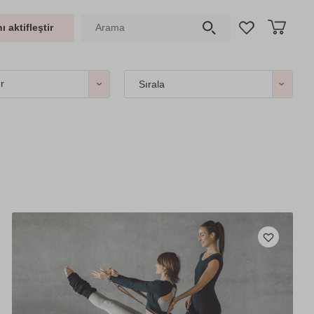
ı aktifleştir
er
Sırala