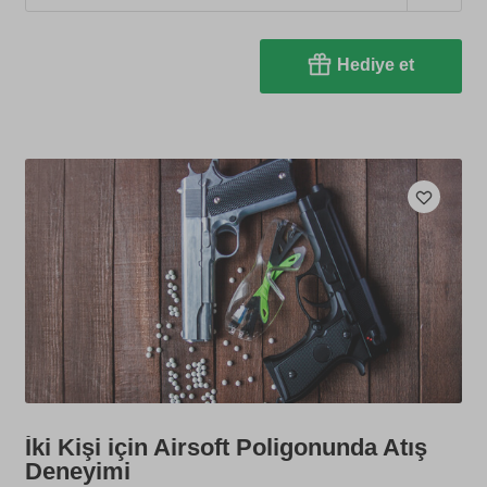
Hediye et
İki Kişi için Airsoft Poligonunda Atış
Deneyimi