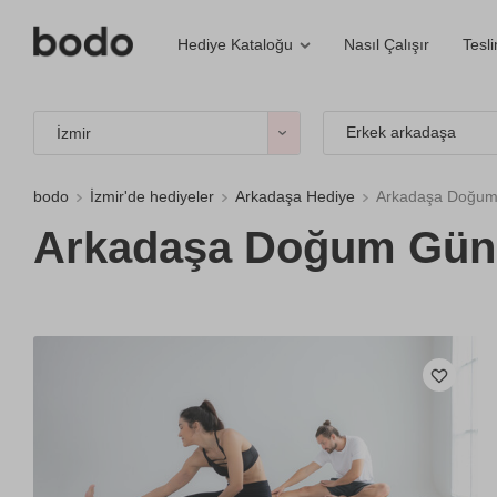
Nasıl Çalışır
Tesl
Hediye Kataloğu
Erkek arkadaşa
İzmir
bodo
İzmir'de hediyeler
Arkadaşa Hediye
Arkadaşa Doğum 
Arkadaşa Doğum Günü 