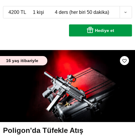
4200 TL
1 kişi
4 ders (her biri 50 dakika)
Hediye et
16 yaş itibariyle
Poligon'da Tüfekle Atış