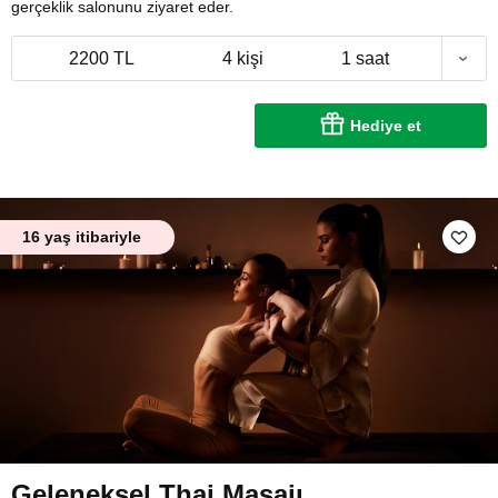
gerçeklik salonunu ziyaret eder.
2200 TL
4 kişi
1 saat
Hediye et
16 yaş itibariyle
Geleneksel Thai Masajı