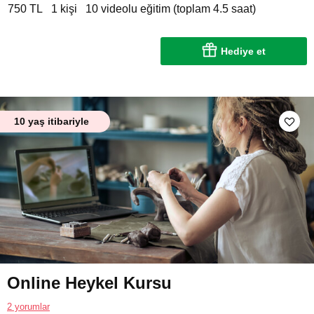
750 TL
1 kişi
10 videolu eğitim (toplam 4.5 saat)
Hediye et
10 yaş itibariyle
Online Heykel Kursu
2 yorumlar