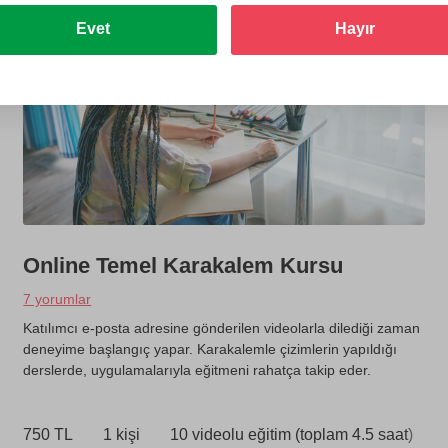
Evet
Hayır
10 yaş itibariyle
Online Temel Karakalem Kursu
7 yorumlar
Katılımcı e-posta adresine gönderilen videolarla dilediği zaman
deneyime başlangıç yapar. Karakalemle çizimlerin yapıldığı
derslerde, uygulamalarıyla eğitmeni rahatça takip eder.
750 TL
1 kişi
10 videolu eğitim (toplam 4.5 saat)