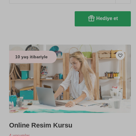
Hediye et
10 yaş itibariyle
Online Resim Kursu
4 yorumlar