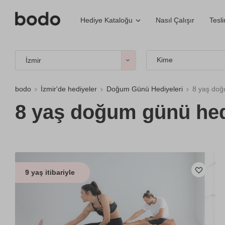
Nasıl Çalışır
Tesl
Hediye Kataloğu
Kime
İzmir
bodo
İzmir'de hediyeler
Doğum Günü Hediyeleri
8 yaş doğ
8 yaş doğum günü hed
9 yaş itibariyle