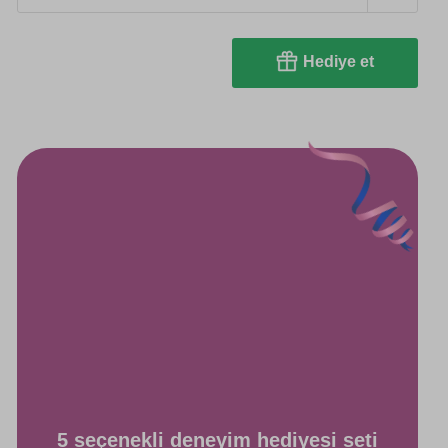
Hediye et
5 seçenekli deneyim hediyesi seti