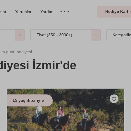
Hediye Kartın
imat
Yorumlar
Yardım
Fiyat (
350 - 3000+
)
Kategoril
um günü hediyesi
iyesi İzmir'de
15 yaş itibariyle