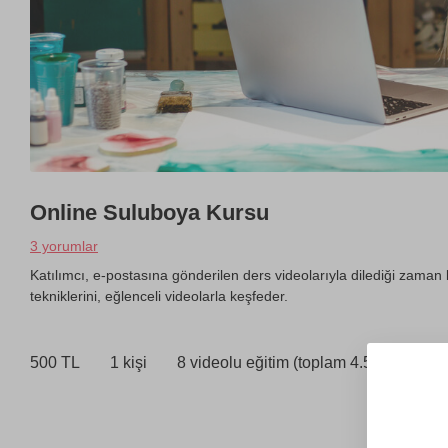
Online Suluboya Kursu
3 yorumlar
Katılımcı, e-postasına gönderilen ders videolarıyla dilediği zaman
tekniklerini, eğlenceli videolarla keşfeder.
500 TL
1 kişi
8 videolu eğitim (toplam 4.5 saat)