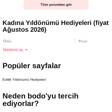
Tüm yorumları gör
Kadına Yıldönümü Hediyeleri (fiyat
Ağustos 2026)
Ürün
Fiyat
Tamamını aç
Geleneksel Thai Masajı
3700 TL
Popüler sayfalar
İki kişi için Özel Mat Yoga Dersi
1400 TL
Evlilik Yıldönümü Hediyeleri
Aile için Atlı Safari
11520 TL
Neden bodo'yu tercih
Reformer Pilates Kursu
7600 TL
ediyorlar?
İki Kişi için Hamak Yoga Dersi
1500 TL