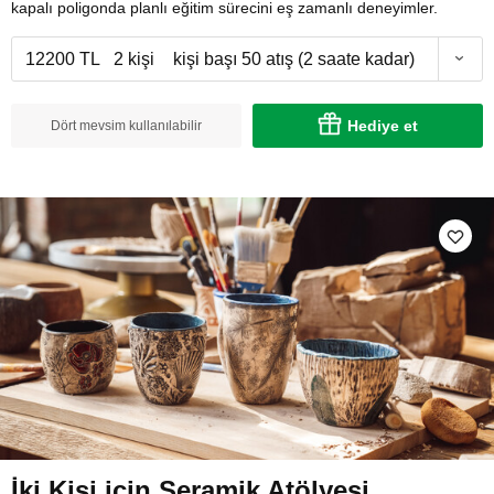
kapalı poligonda planlı eğitim sürecini eş zamanlı deneyimler.
12200 TL
2 kişi
kişi başı 50 atış (2 saate kadar)
Hediye et
Dört mevsim kullanılabilir
İki Kişi için Seramik Atölyesi