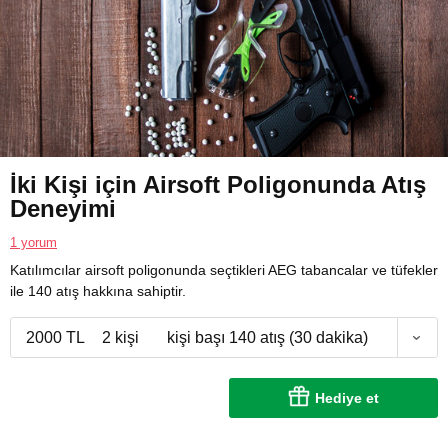
İki Kişi için Airsoft Poligonunda Atış
Deneyimi
1 yorum
Katılımcılar airsoft poligonunda seçtikleri AEG tabancalar ve tüfekler
ile 140 atış hakkına sahiptir.
2000 TL
2 kişi
kişi başı 140 atış (30 dakika)
Hediye et