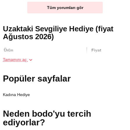
Tüm yorumları gör
Uzaktaki Sevgiliye Hediye (fiyat
Ağustos 2026)
Ürün
Fiyat
Tamamını aç
Geleneksel Thai Masajı
3700 TL
Popüler sayfalar
İki Kişi için Heykel Atölyesi
1700 TL
Kadına Hediye
Resim Atölyesi
850 TL
Neden bodo'yu tercih
İki Kişi için VR Sanal Gerçeklik Oyunu
1100 TL
ediyorlar?
İki Kişi için Geleneksel Bali Masajı
7400 TL