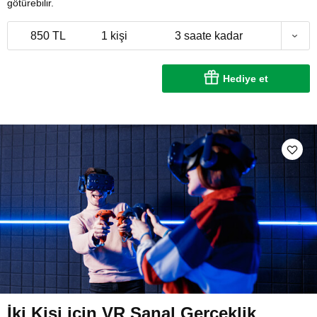
götürebilir.
850 TL
1 kişi
3 saate kadar
Hediye et
İki Kişi için VR Sanal Gerçeklik