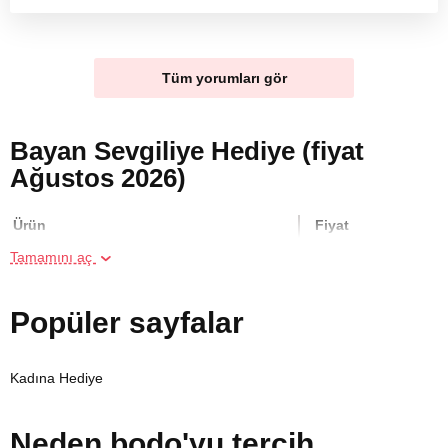
Tüm yorumları gör
Bayan Sevgiliye Hediye (fiyat
Ağustos 2026)
Ürün
Fiyat
Tamamını aç
İki Kişi için Köpük Masajı
5000 TL
Popüler sayfalar
Online Suluboya Kursu
500 TL
Kadına Hediye
Online Temel Karakalem Kursu
750 TL
Neden bodo'yu tercih
Online Heykel Kursu
750 TL