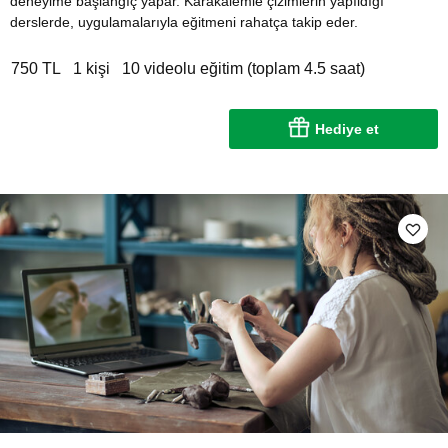
deneyime başlangıç yapar. Karakalemle çizimlerin yapıldığı
derslerde, uygulamalarıyla eğitmeni rahatça takip eder.
750 TL
1 kişi
10 videolu eğitim (toplam 4.5 saat)
Hediye et