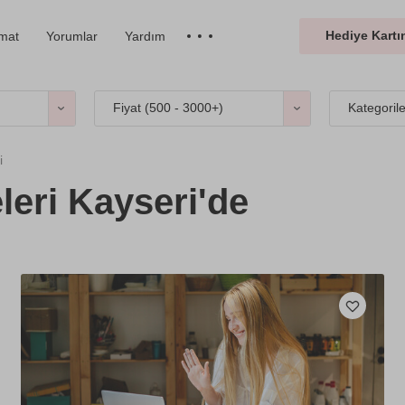
Hediye Kartın
imat
Yorumlar
Yardım
Fiyat (
500 - 3000+
)
Kategoril
i
leri Kayseri'de