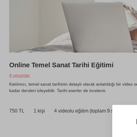
Online Temel Sanat Tarihi Eğitimi
4 yorumlar
Katılımcı, temel sanat tarihinin detaylı olarak anlatıldığı bir video s
kadar dersleri izleyebilir. Tarihi eserler de incelenir.
750 TL
1 kişi
4 videolu eğitim (toplam 9 saat)