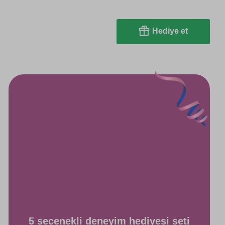
Hediye et
5 seçenekli deneyim hediyesi seti