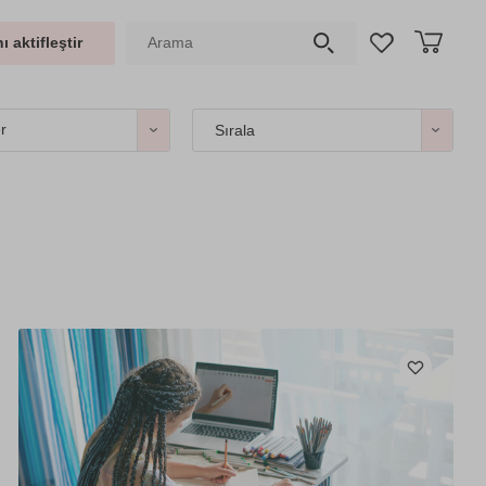
ı aktifleştir
er
Sırala