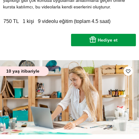
yapıldığı gibi çok konuda uygulamalı anlatımlarla geçen online
kursta katılımcı, bu videolarla kendi eserlerini oluşturur.
750 TL
1 kişi
9 videolu eğitim (toplam 4.5 saat)
Hediye et
10 yaş itibariyle