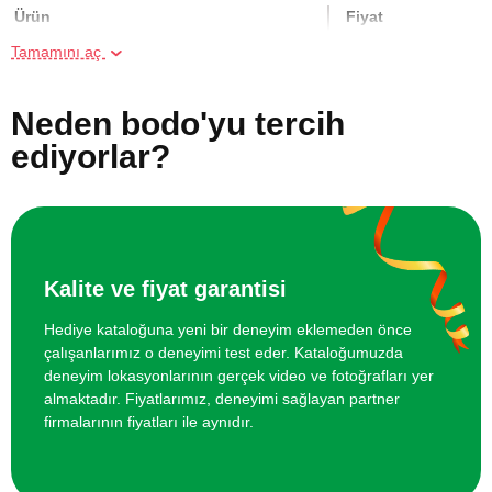
Ürün
Fiyat
Tamamını aç
Online Suluboya Kursu
500 TL
Neden bodo'yu tercih
Online Temel Karakalem Kursu
750 TL
ediyorlar?
Online Heykel Kursu
750 TL
Online Resim Kursu
750 TL
Kalite ve fiyat garantisi
Online Temel Sanat Tarihi Eğitimi
750 TL
Hediye kataloğuna yeni bir deneyim eklemeden önce
çalışanlarımız o deneyimi test eder. Kataloğumuzda
deneyim lokasyonlarının gerçek video ve fotoğrafları yer
almaktadır. Fiyatlarımız, deneyimi sağlayan partner
firmalarının fiyatları ile aynıdır.