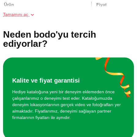
Ürün
Fiyat
Tamamını aç
Online Suluboya Kursu
500 TL
Neden bodo'yu tercih
Online Temel Karakalem Kursu
750 TL
ediyorlar?
Online Heykel Kursu
750 TL
Online Resim Kursu
750 TL
Kalite ve fiyat garantisi
Online Temel Sanat Tarihi Eğitimi
750 TL
Hediye kataloğuna yeni bir deneyim eklemeden önce
çalışanlarımız o deneyimi test eder. Kataloğumuzda
deneyim lokasyonlarının gerçek video ve fotoğrafları yer
almaktadır. Fiyatlarımız, deneyimi sağlayan partner
firmalarının fiyatları ile aynıdır.