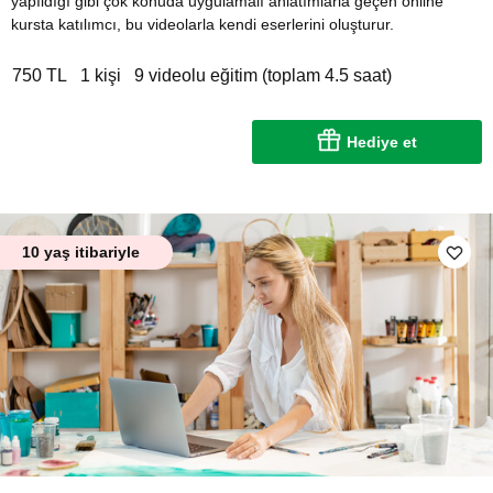
yapıldığı gibi çok konuda uygulamalı anlatımlarla geçen online
kursta katılımcı, bu videolarla kendi eserlerini oluşturur.
750 TL
1 kişi
9 videolu eğitim (toplam 4.5 saat)
Hediye et
10 yaş itibariyle