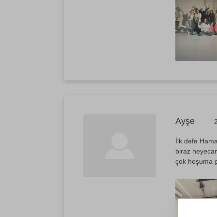
Ayşe
İlk dəfə Ham
biraz heyecan
çok hoşuma gi