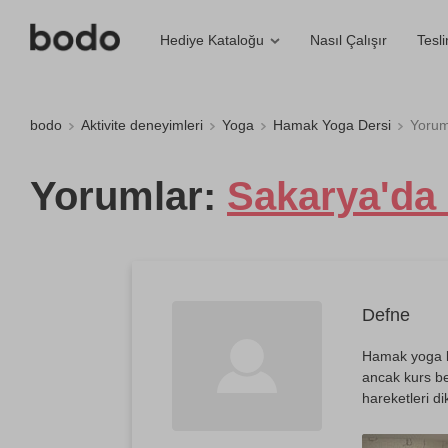
Nasıl Çalışır
Tesl
Hediye Kataloğu
bodo
Aktivite deneyimleri
Yoga
Hamak Yoga Dersi
Yorum
Yorumlar:
Sakarya'da
Defne
Hamak yoga 
ancak kurs bek
hareketleri d