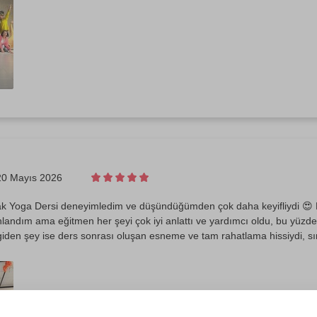
20 Mayıs 2026
ak Yoga Dersi deneyimledim ve düşündüğümden çok daha keyifliydi 😍 
landım ama eğitmen her şeyi çok iyi anlattı ve yardımcı oldu, bu yüzde
den şey ise ders sonrası oluşan esneme ve tam rahatlama hissiydi, sırt