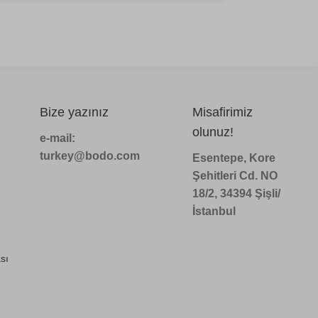
Bize yazınız
Misafirimiz
olunuz!
e-mail:
turkey@bodo.com
Esentepe, Kore
Şehitleri Cd. NO
18/2, 34394 Şişli/
İstanbul
sı