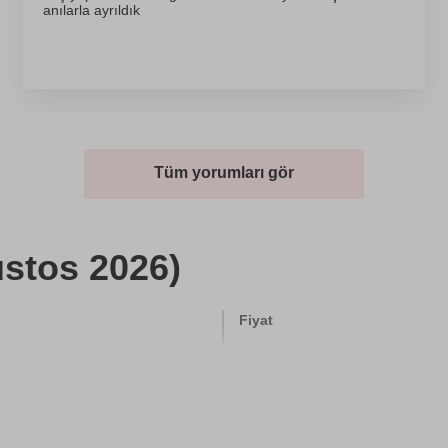
anılarla ayrıldık
Tüm yorumları gör
ustos 2026)
Fiyat
5760 TL
5760 TL