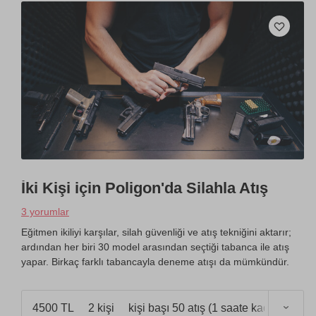
İki Kişi için Poligon'da Silahla Atış
3 yorumlar
Eğitmen ikiliyi karşılar, silah güvenliği ve atış tekniğini aktarır;
ardından her biri 30 model arasından seçtiği tabanca ile atış
yapar. Birkaç farklı tabancayla deneme atışı da mümkündür.
4500 TL
2 kişi
kişi başı 50 atış (1 saate kadar)