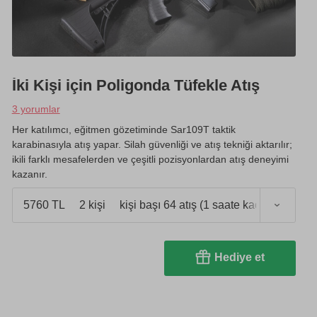
İki Kişi için Poligonda Tüfekle Atış
3 yorumlar
Her katılımcı, eğitmen gözetiminde Sar109T taktik
karabinasıyla atış yapar. Silah güvenliği ve atış tekniği aktarılır;
ikili farklı mesafelerden ve çeşitli pozisyonlardan atış deneyimi
kazanır.
5760 TL
2 kişi
kişi başı 64 atış (1 saate kadar)
Hediye et