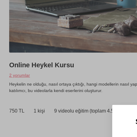
Online Heykel Kursu
2 yorumlar
Heykelin ne olduğu, nasıl ortaya çıktığı, hangi modellerin nasıl ya
katılımcı, bu videolarla kendi eserlerini oluşturur.
750 TL
1 kişi
9 videolu eğitim (toplam 4.5 saat)