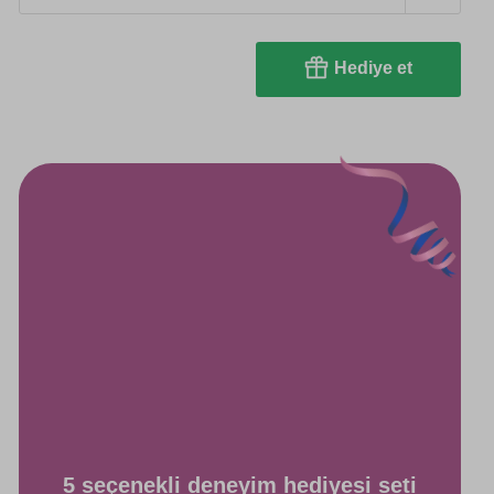
Hediye et
5 seçenekli deneyim hediyesi seti