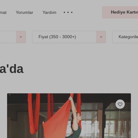
Hediye Kartın
imat
Yorumlar
Yardım
Fiyat (
350 - 3000+
)
Kategoril
a'da