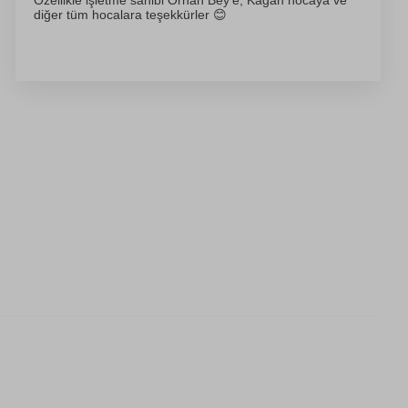
Özellikle işletme sahibi Orhan Bey’e, Kağan hocaya ve
diğer tüm hocalara teşekkürler 😊