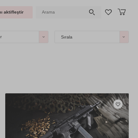
ı aktifleştir
er
Sırala