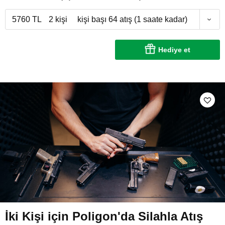
5760 TL
2 kişi
kişi başı 64 atış (1 saate kadar)
Hediye et
İki Kişi için Poligon'da Silahla Atış