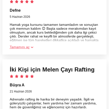
Defne
5 Haziran 2026
Hamak yoga kursunu tamamen tamamladım ve sonuçtan
çok memnun kaldım 😊 Başta sadece merakımdan kayıt
olmuştum, ancak kurs beklediğimden çok daha ilgi çekici
çıktı. Dersler rahat ve keyifli bir atmosferde gerçekleşti,
eğitmen ise tüm hareketleri dikkatlice açıkladı ve hamakta
yapılan pozları doğru şekilde uygulamam için yardımcı
Tamamını aç
oldu.
İki Kişi için Melen Çayı Rafting
Büşra A
21 Haziran 2026
Adrenalin rafting ile harika bir deneyim yaşadık. İlgili ve
güleryüzlü çalışanlar, hem yardıma her zamam yardıma,
hem de güvenliğimiz ve eğlencemiz için hazırlardı.