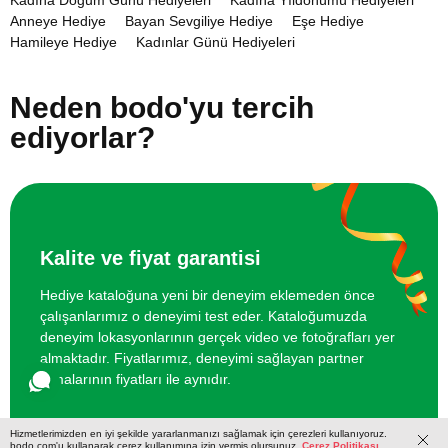
Kadına Doğum Günü Hediyeleri
Kadına Yıldönümü Hediyeleri
Anneye Hediye
Bayan Sevgiliye Hediye
Eşe Hediye
İki Kişi için Poligon'da Silahla Atış
4500 TL
Hamileye Hediye
Kadınlar Günü Hediyeleri
Kaynanaya Hediye
Kız Arkadaşa Hediye
Kız Kardeşe Hediye
Kızıma Hediye
Teyzeye Hediye
Uzaktaki Sevgiliye Hediye
Arkadaş Grubu için Sanal Gerçeklikte
2000 TL
Neden bodo'yu tercih
Kaçış Oyunu
ediyorlar?
Arkadaş Grubu için VR Sanal Gerçeklik
1400 TL
Oyunu
Kalite ve fiyat garantisi
Hediye kataloğuna yeni bir deneyim eklemeden önce
çalışanlarımız o deneyimi test eder. Kataloğumuzda
deneyim lokasyonlarının gerçek video ve fotoğrafları yer
almaktadır. Fiyatlarımız, deneyimi sağlayan partner
firmalarının fiyatları ile aynıdır.
Hizmetlerimizden en iyi şekilde yararlanmanızı sağlamak için çerezleri kullanıyoruz.
bodo.com'u kullanarak çerez kullanımına izin vermiş olursunuz.
Çerez Politikası