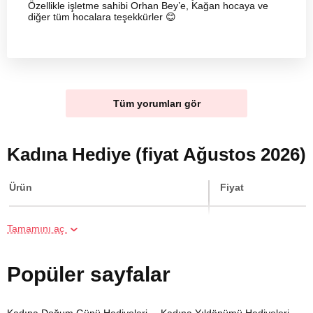
Özellikle işletme sahibi Orhan Bey’e, Kağan hocaya ve
diğer tüm hocalara teşekkürler 😊
Tüm yorumları gör
Kadına Hediye (fiyat Ağustos 2026)
Ürün
Fiyat
Grup Halinde Yoga Kursu
5760 TL
Tamamını aç
Hamak Yoga Kursu
5760 TL
Popüler sayfalar
İki Kişi için Poligonda Tüfekle Atış
5760 TL