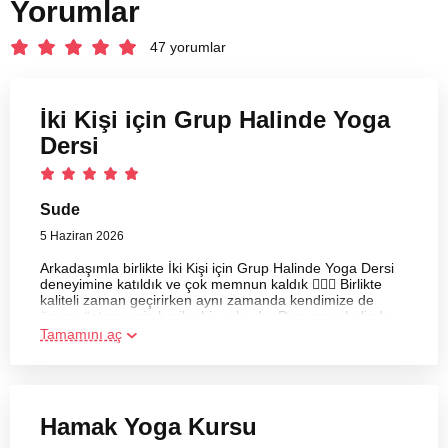
Yorumlar
47 yorumlar
İki Kişi için Grup Halinde Yoga
Dersi
Sude
5 Haziran 2026
Arkadaşımla birlikte İki Kişi için Grup Halinde Yoga Dersi
deneyimine katıldık ve çok memnun kaldık 🧘‍♀️✨ Birlikte
kaliteli zaman geçirirken aynı zamanda kendimize de
özen göstermenin harika bir yoluydu. Ders grup halinde
gerçekleşmesine rağmen eğitmen tüm katılımcılarla
Tamamını aç
yeterince ilgilendi ve her hareketi detaylı bir şekilde
açıkladı. 😊
Hamak Yoga Kursu