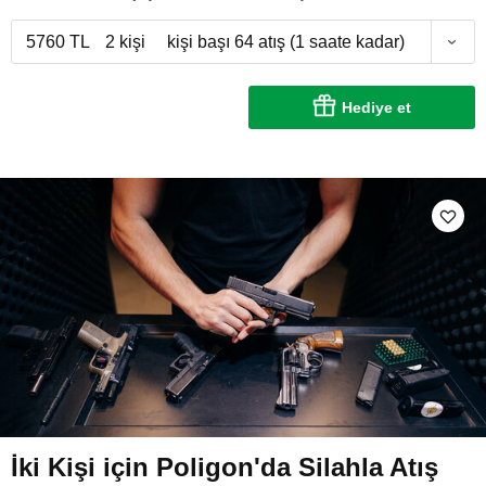
5760 TL
2 kişi
kişi başı 64 atış (1 saate kadar)
Hediye et
İki Kişi için Poligon'da Silahla Atış