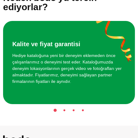
ediyorlar?
Kaçış Oyunu
Arkadaş Grubu için VR Sanal Gerçeklik
1400 TL
Oyunu
Kalite ve fiyat garantisi
Hediye kataloğuna yeni bir deneyim eklemeden önce
çalışanlarımız o deneyimi test eder. Kataloğumuzda
deneyim lokasyonlarının gerçek video ve fotoğrafları yer
almaktadır. Fiyatlarımız, deneyimi sağlayan partner
firmalarının fiyatları ile aynıdır.