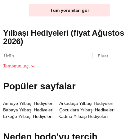
Tüm yorumları gör
Yılbaşı Hediyeleri (fiyat Ağustos
2026)
Ürün
Fiyat
Tamamını aç
Grup Halinde Yoga Kursu
5760 TL
Popüler sayfalar
Hamak Yoga Kursu
5760 TL
Anneye Yılbaşı Hediyeleri
Arkadaşa Yılbaşı Hediyeleri
İki Kişi için Poligonda Tüfekle Atış
5760 TL
Babaya Yılbaşı Hediyeleri
Çocuklara Yılbaşı Hediyeleri
Erkeğe Yılbaşı Hediyeleri
Kadına Yılbaşı Hediyeleri
İki Kişi için Poligon'da Silahla Atış
4500 TL
Kurumsal Yılbaşı Hediyeleri
Sevgiliye Yılbaşı Hediyeleri
Neden bodo'yu tercih
Arkadaş Grubu için Sanal Gerçeklikte
2000 TL