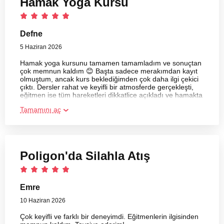
Hamak Yoga Kursu
Defne
5 Haziran 2026
Hamak yoga kursunu tamamen tamamladım ve sonuçtan
çok memnun kaldım 😊 Başta sadece merakımdan kayıt
olmuştum, ancak kurs beklediğimden çok daha ilgi çekici
çıktı. Dersler rahat ve keyifli bir atmosferde gerçekleşti,
eğitmen ise tüm hareketleri dikkatlice açıkladı ve hamakta
yapılan pozları doğru şekilde uygulamam için yardımcı
Tamamını aç
oldu.
Poligon'da Silahla Atış
Emre
10 Haziran 2026
Çok keyifli ve farklı bir deneyimdi. Eğitmenlerin ilgisinden