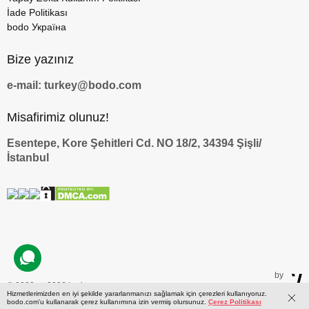
İade Politikası
bodo Україна
Bize yazınız
e-mail: turkey@bodo.com
Misafirimiz olunuz!
Esentepe, Kore Şehitleri Cd. NO 18/2, 34394 Şişli/
İstanbul
by
© 2009 — 2026 bodo.com
Hizmetlerimizden en iyi şekilde yararlanmanızı sağlamak için çerezleri kullanıyoruz.
bodo.com'u kullanarak çerez kullanımına izin vermiş olursunuz.
Çerez Politikası