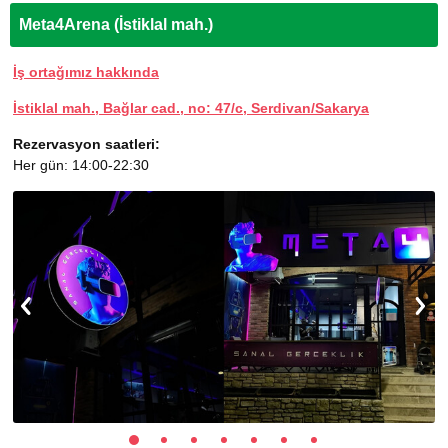
Meta4Arena (İstiklal mah.)
İş ortağımız hakkında
İstiklal mah., Bağlar cad., no: 47/c, Serdivan/Sakarya
Rezervasyon saatleri:
Her gün: 14:00-22:30