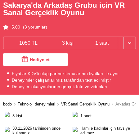
Sakarya'da Arkadaş Grubu için VR
Sanal Gerçeklik Oyunu
5.00
(3 yorumlar)
1050 TL
3 kişi
1 saat
Hediye et
Fiyatlar KDV'li olup partner firmalarının fiyatları ile aynı
Deneyimler çalışanlarımız tarafından test edilmiştir
Deneyim lokasyonlarının gerçek foto ve videoları
bodo
Teknoloji deneyimleri
VR Sanal Gerçeklik Oyunu
Arkadaş Grub
3 kişi
1 saat
30.11.2026 tarihinden önce
Hamile kadınlar için tavsiye
kullanınız
edilmez