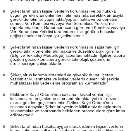
Şirket tarafından kişisel verilerin korunması ve bu hukuka
uygun gerekli olan önlemlerin alınmasında süreklilik amacıyla
gerekli denetimler yapılmakta/yaptırılmakta ve bu denetim
sonucu Veri Komitesi ve/veya Veri Sorumlusu Yetkilisi’ne
raporlanmaktadır. Rapor sonucuna göre Veri Komitesi ve/veya
Veri Sorumlusu Yetkilisi tarafından eksik görülen hususlar
değiştirilmekte ve/veya iyileştirilmektedir.
Şirket tarafından kişisel verilerin korunmasını sağlamak için
gerekli teknik önlemler alınmakta ve düzenli olarak ilgilisine
(Bilgi ve Teknoloji Müdürlüğü) raporlanmaktadır. İlgililer raporu
gözden geçirdikten sonra gerekli teknolojik çözümlerin
üretilmesi için çalışmaktadır.
Şirket, virüs koruma sistemleri ve güvenlik duvarı içeren
yazılımlar kullanmakta ve kişisel verilerin güvenli bir şekilde
muhafazası için yedekleme programları kurmaktadır.
Elektronik Kayıt Ortamı’nda saklanan kişisel veriler, ilgili
kullanıcıların erişimlerine sınırlandırılmakta, yetkiler düzenli
olarak gözden geçirilmektedir. Fiziksel Kayıt Ortamı’nda
saklanan dosyalar Şirket bünyesinde kilitli arşiv dolaplarında
saklanmakta ve sonrasında belirlenen prosedürlere göre imha
edilmektedir.
Şirket tarafından hukuka uygun olarak işlenen kişisel verilerin
kanuni olmayan yollarla başkaları tarafından elde edilmesi ve