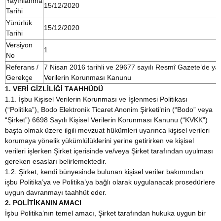
Yayınlanma
15/12/2020
Tarihi
Yürürlük
15/12/2020
Tarihi
Versiyon
1
No
Referans /
7 Nisan 2016 tarihli ve 29677 sayılı Resmî Gazete’de yay
Gerekçe
Verilerin Korunması Kanunu
1. VERİ GİZLİLİĞİ TAAHHÜDÜ
1.1. İşbu Kişisel Verilerin Korunması ve İşlenmesi Politikası
(“Politika”), Bodo Elektronik Ticaret Anonim Şirketi’nin (“Bodo” veya
“Şirket”) 6698 Sayılı Kişisel Verilerin Korunması Kanunu (“KVKK”)
başta olmak üzere ilgili mevzuat hükümleri uyarınca kişisel verileri
korumaya yönelik yükümlülüklerini yerine getirirken ve kişisel
verileri işlerken Şirket içerisinde ve/veya Şirket tarafından uyulması
gereken esasları belirlemektedir.
1.2. Şirket, kendi bünyesinde bulunan kişisel veriler bakımından
işbu Politika’ya ve Politika’ya bağlı olarak uygulanacak prosedürlere
uygun davranmayı taahhüt eder.
2. POLİTİKANIN AMACI
İşbu Politika’nın temel amacı, Şirket tarafından hukuka uygun bir