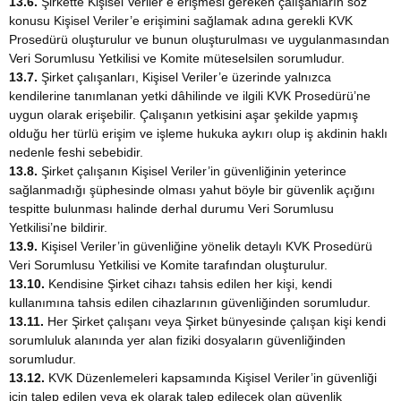
13.6.
Şirkette Kişisel Veriler’e erişmesi gereken çalışanların söz
konusu Kişisel Veriler’e erişimini sağlamak adına gerekli KVK
Prosedürü oluşturulur ve bunun oluşturulması ve uygulanmasından
Veri Sorumlusu Yetkilisi ve Komite müteselsilen sorumludur.
13.7.
Şirket çalışanları, Kişisel Veriler’e üzerinde yalnızca
kendilerine tanımlanan yetki dâhilinde ve ilgili KVK Prosedürü’ne
uygun olarak erişebilir. Çalışanın yetkisini aşar şekilde yapmış
olduğu her türlü erişim ve işleme hukuka aykırı olup iş akdinin haklı
nedenle feshi sebebidir.
13.8.
Şirket çalışanın Kişisel Veriler’in güvenliğinin yeterince
sağlanmadığı şüphesinde olması yahut böyle bir güvenlik açığını
tespitte bulunması halinde derhal durumu Veri Sorumlusu
Yetkilisi’ne bildirir.
13.9.
Kişisel Veriler’in güvenliğine yönelik detaylı KVK Prosedürü
Veri Sorumlusu Yetkilisi ve Komite tarafından oluşturulur.
13.10.
Kendisine Şirket cihazı tahsis edilen her kişi, kendi
kullanımına tahsis edilen cihazlarının güvenliğinden sorumludur.
13.11.
Her Şirket çalışanı veya Şirket bünyesinde çalışan kişi kendi
sorumluluk alanında yer alan fiziki dosyaların güvenliğinden
sorumludur.
13.12.
KVK Düzenlemeleri kapsamında Kişisel Veriler’in güvenliği
için talep edilen veya ek olarak talep edilecek olan güvenlik