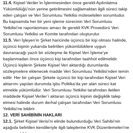
11.4.
Kişisel Veriler’in İşlenmesinden önce gerekli Aydınlatma
Yükümlülüğü’nün yerine getirilmesini sağlamaktan ilgili süreci takip
eden çalışan ve Veri Sorumlusu Yetkilisi müteselsilen sorumludur.
Bu kapsamda her bir yeni işleme sürecinin Veri Sorumlusu
Yetkilisi’ne raporlanması amacı ile gerekli KVK Prosedürü Veri
Sorumlusu Yetkilisi ve Komite tarafından oluşturulur.
11.5.
Veri İşleyen’in Şirket haricinde üçüncü bir kişi olması halinde,
üçüncü kişinin yukarıda belirtilen yükümlülüklere uygun
davranacağı yazılı bir sözleşme ile Kişisel Veri İşleme’ye
başlanmadan önce üçüncü kişi tarafından taahhüt edilmelidir.
Üçüncü kişilerin Şirkete Kişisel Veri aktardığı durumlarda
sözleşmelere eklenecek madde Veri Sorumlusu Yetkilisi’nden temin
edilir. Her bir çalışan Şirkete üçüncü bir kişi tarafından Kişisel Veri
aktarımı yapılan durumda işbu Politika’da yer alan süreci kat
etmekle yükümlüdür. Veri Sorumlusu Yetkilisi tarafından iletilen
maddede Kişisel Veriler’i aktaran üçüncü kişinin değişiklik talep
etmesi halinde durum derhal çalışan tarafından Veri Sorumlusu
Yetkilisi’ne bildirir.
12. VERİ SAHİBİNİN HAKLARI
12.1.
Şirket Kişisel Verisi’ni elinde bulundurduğu Veri Sahibi’nin
aşağıda belirtilen kendileriyle ilgili taleplerine KVK Düzenlemeleri’ne