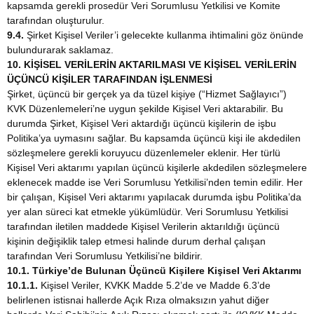
kapsamda gerekli prosedür Veri Sorumlusu Yetkilisi ve Komite
tarafından oluşturulur.
9.4.
Şirket Kişisel Veriler’i gelecekte kullanma ihtimalini göz önünde
bulundurarak saklamaz.
10. KİŞİSEL VERİLERİN AKTARILMASI VE KİŞİSEL VERİLERİN
ÜÇÜNCÜ KİŞİLER TARAFINDAN İŞLENMESİ
Şirket, üçüncü bir gerçek ya da tüzel kişiye (“Hizmet Sağlayıcı”)
KVK Düzenlemeleri’ne uygun şekilde Kişisel Veri aktarabilir. Bu
durumda Şirket, Kişisel Veri aktardığı üçüncü kişilerin de işbu
Politika’ya uymasını sağlar. Bu kapsamda üçüncü kişi ile akdedilen
sözleşmelere gerekli koruyucu düzenlemeler eklenir. Her türlü
Kişisel Veri aktarımı yapılan üçüncü kişilerle akdedilen sözleşmelere
eklenecek madde ise Veri Sorumlusu Yetkilisi’nden temin edilir. Her
bir çalışan, Kişisel Veri aktarımı yapılacak durumda işbu Politika’da
yer alan süreci kat etmekle yükümlüdür. Veri Sorumlusu Yetkilisi
tarafından iletilen maddede Kişisel Verilerin aktarıldığı üçüncü
kişinin değişiklik talep etmesi halinde durum derhal çalışan
tarafından Veri Sorumlusu Yetkilisi’ne bildirir.
10.1. Türkiye’de Bulunan Üçüncü Kişilere Kişisel Veri Aktarımı
10.1.1.
Kişisel Veriler, KVKK Madde 5.2’de ve Madde 6.3’de
belirlenen istisnai hallerde Açık Rıza olmaksızın yahut diğer