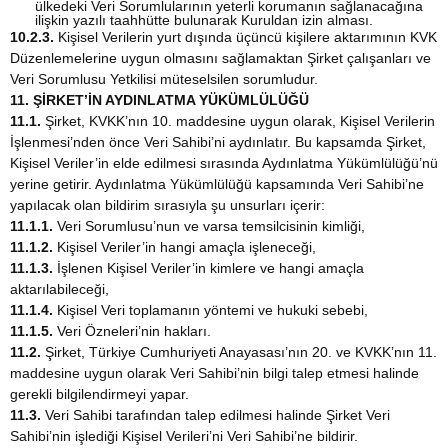
ülkedeki Veri Sorumlularının yeterli korumanın sağlanacağına
ilişkin yazılı taahhütte bulunarak Kuruldan izin alması.
10.2.3.
Kişisel Verilerin yurt dışında üçüncü kişilere aktarımının KVK
Düzenlemelerine uygun olmasını sağlamaktan Şirket çalışanları ve
Veri Sorumlusu Yetkilisi müteselsilen sorumludur.
11. ŞİRKET’İN AYDINLATMA YÜKÜMLÜLÜĞÜ
11.1.
Şirket, KVKK’nın 10. maddesine uygun olarak, Kişisel Verilerin
İşlenmesi’nden önce Veri Sahibi’ni aydınlatır. Bu kapsamda Şirket,
Kişisel Veriler’in elde edilmesi sırasında Aydınlatma Yükümlülüğü’nü
yerine getirir. Aydınlatma Yükümlülüğü kapsamında Veri Sahibi’ne
yapılacak olan bildirim sırasıyla şu unsurları içerir:
11.1.1.
Veri Sorumlusu’nun ve varsa temsilcisinin kimliği,
11.1.2.
Kişisel Veriler’in hangi amaçla işleneceği,
11.1.3.
İşlenen Kişisel Veriler’in kimlere ve hangi amaçla
aktarılabileceği,
11.1.4.
Kişisel Veri toplamanın yöntemi ve hukuki sebebi,
11.1.5.
Veri Özneleri’nin hakları.
11.2.
Şirket, Türkiye Cumhuriyeti Anayasası’nın 20. ve KVKK’nın 11.
maddesine uygun olarak Veri Sahibi’nin bilgi talep etmesi halinde
gerekli bilgilendirmeyi yapar.
11.3.
Veri Sahibi tarafından talep edilmesi halinde Şirket Veri
Sahibi’nin işlediği Kişisel Verileri’ni Veri Sahibi’ne bildirir.