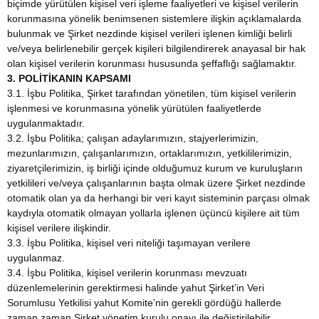
biçimde yürütülen kişisel veri işleme faaliyetleri ve kişisel verilerin
korunmasına yönelik benimsenen sistemlere ilişkin açıklamalarda
bulunmak ve Şirket nezdinde kişisel verileri işlenen kimliği belirli
ve/veya belirlenebilir gerçek kişileri bilgilendirerek anayasal bir hak
olan kişisel verilerin korunması hususunda şeffaflığı sağlamaktır.
3. POLİTİKANIN KAPSAMI
3.1. İşbu Politika, Şirket tarafından yönetilen, tüm kişisel verilerin
işlenmesi ve korunmasına yönelik yürütülen faaliyetlerde
uygulanmaktadır.
3.2. İşbu Politika; çalışan adaylarımızın, stajyerlerimizin,
mezunlarımızın, çalışanlarımızın, ortaklarımızın, yetkililerimizin,
ziyaretçilerimizin, iş birliği içinde olduğumuz kurum ve kuruluşların
yetkilileri ve/veya çalışanlarının başta olmak üzere Şirket nezdinde
otomatik olan ya da herhangi bir veri kayıt sisteminin parçası olmak
kaydıyla otomatik olmayan yollarla işlenen üçüncü kişilere ait tüm
kişisel verilere ilişkindir.
3.3. İşbu Politika, kişisel veri niteliği taşımayan verilere
uygulanmaz.
3.4. İşbu Politika, kişisel verilerin korunması mevzuatı
düzenlemelerinin gerektirmesi halinde yahut Şirket’in Veri
Sorumlusu Yetkilisi yahut Komite’nin gerekli gördüğü hallerde
zaman zaman Şirket yönetim kurulu onayı ile değiştirilebilir.