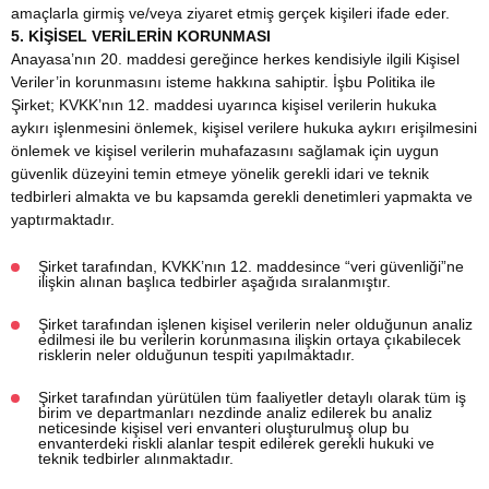
amaçlarla girmiş ve/veya ziyaret etmiş gerçek kişileri ifade eder.
5. KİŞİSEL VERİLERİN KORUNMASI
Anayasa’nın 20. maddesi gereğince herkes kendisiyle ilgili Kişisel
Veriler’in korunmasını isteme hakkına sahiptir. İşbu Politika ile
Şirket; KVKK’nın 12. maddesi uyarınca kişisel verilerin hukuka
aykırı işlenmesini önlemek, kişisel verilere hukuka aykırı erişilmesini
önlemek ve kişisel verilerin muhafazasını sağlamak için uygun
güvenlik düzeyini temin etmeye yönelik gerekli idari ve teknik
tedbirleri almakta ve bu kapsamda gerekli denetimleri yapmakta ve
yaptırmaktadır.
Şirket tarafından, KVKK’nın 12. maddesince “veri güvenliği”ne
ilişkin alınan başlıca tedbirler aşağıda sıralanmıştır.
Şirket tarafından işlenen kişisel verilerin neler olduğunun analiz
edilmesi ile bu verilerin korunmasına ilişkin ortaya çıkabilecek
risklerin neler olduğunun tespiti yapılmaktadır.
Şirket tarafından yürütülen tüm faaliyetler detaylı olarak tüm iş
birim ve departmanları nezdinde analiz edilerek bu analiz
neticesinde kişisel veri envanteri oluşturulmuş olup bu
envanterdeki riskli alanlar tespit edilerek gerekli hukuki ve
teknik tedbirler alınmaktadır.