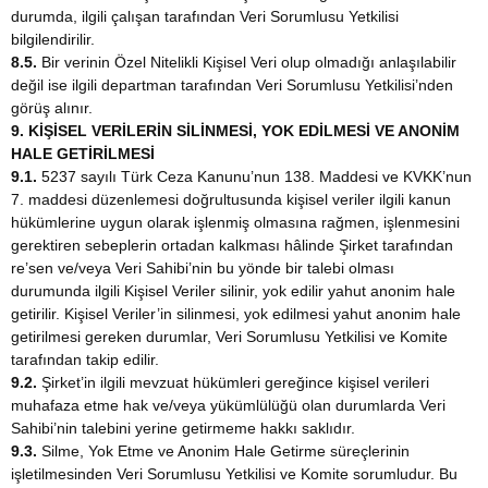
durumda, ilgili çalışan tarafından Veri Sorumlusu Yetkilisi
bilgilendirilir.
8.5.
Bir verinin Özel Nitelikli Kişisel Veri olup olmadığı anlaşılabilir
değil ise ilgili departman tarafından Veri Sorumlusu Yetkilisi’nden
görüş alınır.
9. KİŞİSEL VERİLERİN SİLİNMESİ, YOK EDİLMESİ VE ANONİM
HALE GETİRİLMESİ
9.1.
5237 sayılı Türk Ceza Kanunu’nun 138. Maddesi ve KVKK’nun
7. maddesi düzenlemesi doğrultusunda kişisel veriler ilgili kanun
hükümlerine uygun olarak işlenmiş olmasına rağmen, işlenmesini
gerektiren sebeplerin ortadan kalkması hâlinde Şirket tarafından
re’sen ve/veya Veri Sahibi’nin bu yönde bir talebi olması
durumunda ilgili Kişisel Veriler silinir, yok edilir yahut anonim hale
getirilir. Kişisel Veriler’in silinmesi, yok edilmesi yahut anonim hale
getirilmesi gereken durumlar, Veri Sorumlusu Yetkilisi ve Komite
tarafından takip edilir.
9.2.
Şirket’in ilgili mevzuat hükümleri gereğince kişisel verileri
muhafaza etme hak ve/veya yükümlülüğü olan durumlarda Veri
Sahibi’nin talebini yerine getirmeme hakkı saklıdır.
9.3.
Silme, Yok Etme ve Anonim Hale Getirme süreçlerinin
işletilmesinden Veri Sorumlusu Yetkilisi ve Komite sorumludur. Bu