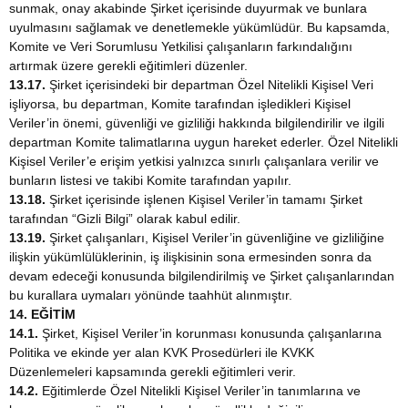
sunmak, onay akabinde Şirket içerisinde duyurmak ve bunlara
uyulmasını sağlamak ve denetlemekle yükümlüdür. Bu kapsamda,
Komite ve Veri Sorumlusu Yetkilisi çalışanların farkındalığını
artırmak üzere gerekli eğitimleri düzenler.
13.17.
Şirket içerisindeki bir departman Özel Nitelikli Kişisel Veri
işliyorsa, bu departman, Komite tarafından işledikleri Kişisel
Veriler’in önemi, güvenliği ve gizliliği hakkında bilgilendirilir ve ilgili
departman Komite talimatlarına uygun hareket ederler. Özel Nitelikli
Kişisel Veriler’e erişim yetkisi yalnızca sınırlı çalışanlara verilir ve
bunların listesi ve takibi Komite tarafından yapılır.
13.18.
Şirket içerisinde işlenen Kişisel Veriler’in tamamı Şirket
tarafından “Gizli Bilgi” olarak kabul edilir.
13.19.
Şirket çalışanları, Kişisel Veriler’in güvenliğine ve gizliliğine
ilişkin yükümlülüklerinin, iş ilişkisinin sona ermesinden sonra da
devam edeceği konusunda bilgilendirilmiş ve Şirket çalışanlarından
bu kurallara uymaları yönünde taahhüt alınmıştır.
14. EĞİTİM
14.1.
Şirket, Kişisel Veriler’in korunması konusunda çalışanlarına
Politika ve ekinde yer alan KVK Prosedürleri ile KVKK
Düzenlemeleri kapsamında gerekli eğitimleri verir.
14.2.
Eğitimlerde Özel Nitelikli Kişisel Veriler’in tanımlarına ve