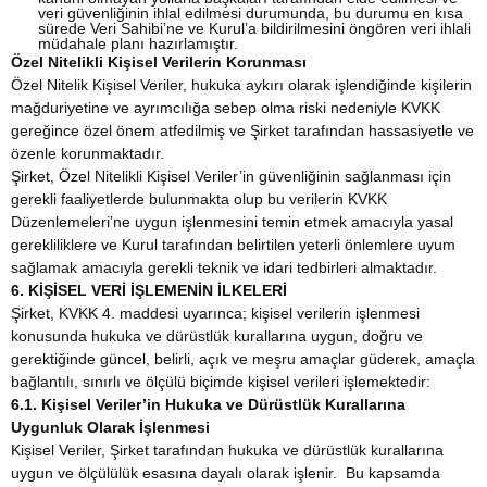
veri güvenliğinin ihlal edilmesi durumunda, bu durumu en kısa
sürede Veri Sahibi’ne ve Kurul’a bildirilmesini öngören veri ihlali
müdahale planı hazırlamıştır.
Özel Nitelikli Kişisel Verilerin Korunması
Özel Nitelik Kişisel Veriler, hukuka aykırı olarak işlendiğinde kişilerin
mağduriyetine ve ayrımcılığa sebep olma riski nedeniyle KVKK
gereğince özel önem atfedilmiş ve Şirket tarafından hassasiyetle ve
özenle korunmaktadır.
Şirket, Özel Nitelikli Kişisel Veriler’in güvenliğinin sağlanması için
gerekli faaliyetlerde bulunmakta olup bu verilerin KVKK
Düzenlemeleri’ne uygun işlenmesini temin etmek amacıyla yasal
gerekliliklere ve Kurul tarafından belirtilen yeterli önlemlere uyum
sağlamak amacıyla gerekli teknik ve idari tedbirleri almaktadır.
6. KİŞİSEL VERİ İŞLEMENİN İLKELERİ
Şirket, KVKK 4. maddesi uyarınca; kişisel verilerin işlenmesi
konusunda hukuka ve dürüstlük kurallarına uygun, doğru ve
gerektiğinde güncel, belirli, açık ve meşru amaçlar güderek, amaçla
bağlantılı, sınırlı ve ölçülü biçimde kişisel verileri işlemektedir:
6.1. Kişisel Veriler’in Hukuka ve Dürüstlük Kurallarına
Uygunluk Olarak İşlenmesi
Kişisel Veriler, Şirket tarafından hukuka ve dürüstlük kurallarına
uygun ve ölçülülük esasına dayalı olarak işlenir. Bu kapsamda