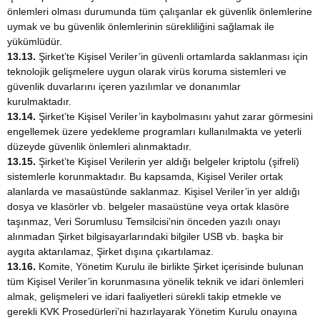
önlemleri olması durumunda tüm çalışanlar ek güvenlik önlemlerine
uymak ve bu güvenlik önlemlerinin sürekliliğini sağlamak ile
yükümlüdür.
13.13.
Şirket’te Kişisel Veriler’in güvenli ortamlarda saklanması için
teknolojik gelişmelere uygun olarak virüs koruma sistemleri ve
güvenlik duvarlarını içeren yazılımlar ve donanımlar
kurulmaktadır.
13.14.
Şirket’te Kişisel Veriler’in kaybolmasını yahut zarar görmesini
engellemek üzere yedekleme programları kullanılmakta ve yeterli
düzeyde güvenlik önlemleri alınmaktadır.
13.15.
Şirket’te Kişisel Verilerin yer aldığı belgeler kriptolu (şifreli)
sistemlerle korunmaktadır. Bu kapsamda, Kişisel Veriler ortak
alanlarda ve masaüstünde saklanmaz. Kişisel Veriler’in yer aldığı
dosya ve klasörler vb. belgeler masaüstüne veya ortak klasöre
taşınmaz, Veri Sorumlusu Temsilcisi’nin önceden yazılı onayı
alınmadan Şirket bilgisayarlarındaki bilgiler USB vb. başka bir
aygıta aktarılamaz, Şirket dışına çıkartılamaz.
13.16.
Komite, Yönetim Kurulu ile birlikte Şirket içerisinde bulunan
tüm Kişisel Veriler’in korunmasına yönelik teknik ve idari önlemleri
almak, gelişmeleri ve idari faaliyetleri sürekli takip etmekle ve
gerekli KVK Prosedürleri’ni hazırlayarak Yönetim Kurulu onayına