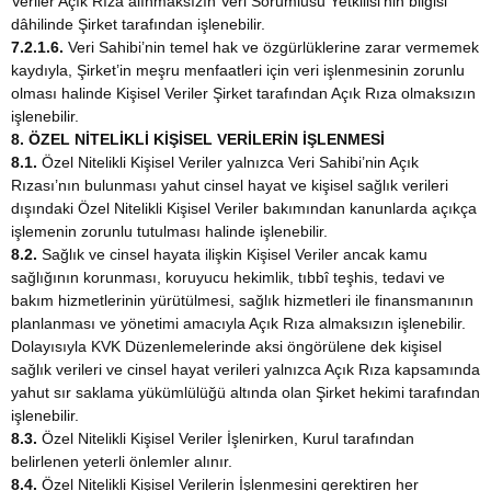
Veriler Açık Rıza alınmaksızın Veri Sorumlusu Yetkilisi’nin bilgisi
dâhilinde Şirket tarafından işlenebilir.
7.2.1.6.
Veri Sahibi’nin temel hak ve özgürlüklerine zarar vermemek
kaydıyla, Şirket’in meşru menfaatleri için veri işlenmesinin zorunlu
olması halinde Kişisel Veriler Şirket tarafından Açık Rıza olmaksızın
işlenebilir.
8. ÖZEL NİTELİKLİ KİŞİSEL VERİLERİN İŞLENMESİ
8.1.
Özel Nitelikli Kişisel Veriler yalnızca Veri Sahibi’nin Açık
Rızası’nın bulunması yahut cinsel hayat ve kişisel sağlık verileri
dışındaki Özel Nitelikli Kişisel Veriler bakımından kanunlarda açıkça
işlemenin zorunlu tutulması halinde işlenebilir.
8.2.
Sağlık ve cinsel hayata ilişkin Kişisel Veriler ancak kamu
sağlığının korunması, koruyucu hekimlik, tıbbî teşhis, tedavi ve
bakım hizmetlerinin yürütülmesi, sağlık hizmetleri ile finansmanının
planlanması ve yönetimi amacıyla Açık Rıza almaksızın işlenebilir.
Dolayısıyla KVK Düzenlemelerinde aksi öngörülene dek kişisel
sağlık verileri ve cinsel hayat verileri yalnızca Açık Rıza kapsamında
yahut sır saklama yükümlülüğü altında olan Şirket hekimi tarafından
işlenebilir.
8.3.
Özel Nitelikli Kişisel Veriler İşlenirken, Kurul tarafından
belirlenen yeterli önlemler alınır.
8.4.
Özel Nitelikli Kişisel Verilerin İşlenmesini gerektiren her