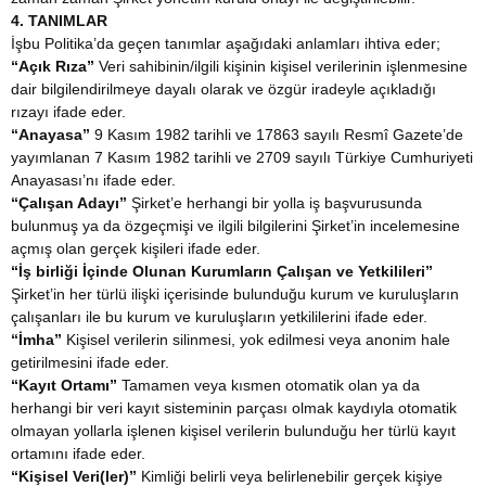
4. TANIMLAR
İşbu Politika’da geçen tanımlar aşağıdaki anlamları ihtiva eder;
“Açık Rıza”
Veri sahibinin/ilgili kişinin kişisel verilerinin işlenmesine
dair bilgilendirilmeye dayalı olarak ve özgür iradeyle açıkladığı
rızayı ifade eder.
“Anayasa”
9 Kasım 1982 tarihli ve 17863 sayılı Resmî Gazete’de
yayımlanan 7 Kasım 1982 tarihli ve 2709 sayılı Türkiye Cumhuriyeti
Anayasası’nı ifade eder.
“Çalışan Adayı”
Şirket’e herhangi bir yolla iş başvurusunda
bulunmuş ya da özgeçmişi ve ilgili bilgilerini Şirket’in incelemesine
açmış olan gerçek kişileri ifade eder.
“İş birliği İçinde Olunan Kurumların Çalışan ve Yetkilileri”
Şirket’in her türlü ilişki içerisinde bulunduğu kurum ve kuruluşların
çalışanları ile bu kurum ve kuruluşların yetkililerini ifade eder.
“İmha”
Kişisel verilerin silinmesi, yok edilmesi veya anonim hale
getirilmesini ifade eder.
“Kayıt Ortamı”
Tamamen veya kısmen otomatik olan ya da
herhangi bir veri kayıt sisteminin parçası olmak kaydıyla otomatik
olmayan yollarla işlenen kişisel verilerin bulunduğu her türlü kayıt
ortamını ifade eder.
“Kişisel Veri(ler)”
Kimliği belirli veya belirlenebilir gerçek kişiye