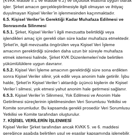
(KVKK Madde 5.1 ve Madde 6.2) ve ölçülülük esasına uygun olarak
işler. Şirket amacın gerçekleştirilmesiyle ilgili olmayan ve ihtiyaç
duyulmayan Kişisel Veriler’in işlenmesinden kaçınmaktadır.
6.5. Kişisel Veriler’in Gerektiği Kadar Muhafaza Edilmesi ve
Sonrasında Silinmesi
6.5.1.
Şirket, Kişisel Veriler’i ilgili mevzuatta belirtildiği veya
işlendikleri amaç için gerekli olan süre kadar muhafaza etmektedir.
Şirket’in, ilgili mevzuatta öngörülen veya Kişisel Veri İşleme
amacının gerektirdiği süreden daha uzun bir süreyle muhafaza
etmek istemesi halinde, Şirket KVK Düzenlemeleri’nde belirtilen
yükümlülüklere uygun davranır.
6.5.2.
Kişisel Veri İşleme amacının gerektirdiği süre sona erdikten
sonra Kişisel Veriler silinir, yok edilir veya anonim hale getirilir. İşbu
halde, Şirket’in Kişisel Veriler’i aktardığı üçüncü kişilerin de Kişisel
Veriler’i silmesi, yok etmesi yahut anonim hale getirmesi sağlanır.
6.5.3.
Kişisel Veriler’in Silinmesi, Yok Edilmesi ve Anonim Hale
Getirilmesi süreçlerinin işletilmesinden Veri Sorumlusu Yetkilisi ve
Komite sorumludur. Bu kapsamda gerekli prosedür Veri Sorumlusu
Yetkilisi ve Komite tarafından oluşturulur.
7. KİŞİSEL VERİLERİN İŞLENMESİ
Kişisel Veriler Şirket tarafından ancak KVKK 5. ve 6. maddesi
gereğince aşağıda belirtilen usul ve esaslar kapsamında işlenebilir.