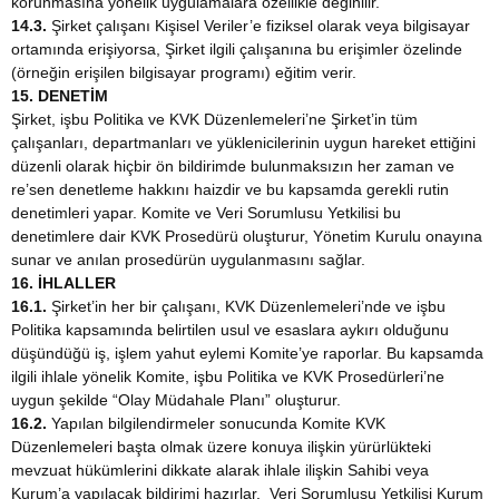
korunmasına yönelik uygulamalara özellikle değinilir.
14.3.
Şirket çalışanı Kişisel Veriler’e fiziksel olarak veya bilgisayar
ortamında erişiyorsa, Şirket ilgili çalışanına bu erişimler özelinde
(örneğin erişilen bilgisayar programı) eğitim verir.
15. DENETİM
Şirket, işbu Politika ve KVK Düzenlemeleri’ne Şirket’in tüm
çalışanları, departmanları ve yüklenicilerinin uygun hareket ettiğini
düzenli olarak hiçbir ön bildirimde bulunmaksızın her zaman ve
re’sen denetleme hakkını haizdir ve bu kapsamda gerekli rutin
denetimleri yapar. Komite ve Veri Sorumlusu Yetkilisi bu
denetimlere dair KVK Prosedürü oluşturur, Yönetim Kurulu onayına
sunar ve anılan prosedürün uygulanmasını sağlar.
16. İHLALLER
16.1.
Şirket’in her bir çalışanı, KVK Düzenlemeleri’nde ve işbu
Politika kapsamında belirtilen usul ve esaslara aykırı olduğunu
düşündüğü iş, işlem yahut eylemi Komite’ye raporlar. Bu kapsamda
ilgili ihlale yönelik Komite, işbu Politika ve KVK Prosedürleri’ne
uygun şekilde “Olay Müdahale Planı” oluşturur.
16.2.
Yapılan bilgilendirmeler sonucunda Komite KVK
Düzenlemeleri başta olmak üzere konuya ilişkin yürürlükteki
mevzuat hükümlerini dikkate alarak ihlale ilişkin Sahibi veya
Kurum’a yapılacak bildirimi hazırlar. Veri Sorumlusu Yetkilisi Kurum