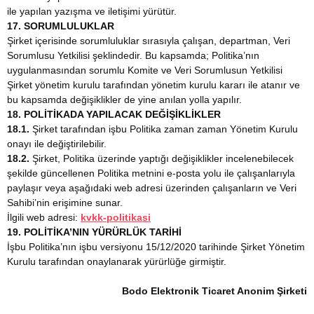
ile yapılan yazışma ve iletişimi yürütür.
17. SORUMLULUKLAR
Şirket içerisinde sorumluluklar sırasıyla çalışan, departman, Veri
Sorumlusu Yetkilisi şeklindedir. Bu kapsamda; Politika’nın
uygulanmasından sorumlu Komite ve Veri Sorumlusun Yetkilisi
Şirket yönetim kurulu tarafından yönetim kurulu kararı ile atanır ve
bu kapsamda değişiklikler de yine anılan yolla yapılır.
18. POLİTİKADA YAPILACAK DEĞİŞİKLİKLER
18.1.
Şirket tarafından işbu Politika zaman zaman Yönetim Kurulu
onayı ile değiştirilebilir.
18.2.
Şirket, Politika üzerinde yaptığı değişiklikler incelenebilecek
şekilde güncellenen Politika metnini e-posta yolu ile çalışanlarıyla
paylaşır veya aşağıdaki web adresi üzerinden çalışanların ve Veri
Sahibi’nin erişimine sunar.
İlgili web adresi:
kvkk-politikasi
19. POLİTİKA’NIN YÜRÜRLÜK TARİHİ
İşbu Politika’nın işbu versiyonu 15/12/2020 tarihinde Şirket Yönetim
Kurulu tarafından onaylanarak yürürlüğe girmiştir.
Bodo Elektronik Ticaret Anonim Şirketi