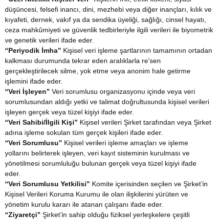
düşüncesi, felsefi inancı, dini, mezhebi veya diğer inançları, kılık ve
kıyafeti, dernek, vakıf ya da sendika üyeliği, sağlığı, cinsel hayatı,
ceza mahkûmiyeti ve güvenlik tedbirleriyle ilgili verileri ile biyometrik
ve genetik verileri ifade eder.
“Periyodik İmha”
Kişisel veri işleme şartlarının tamamının ortadan
kalkması durumunda tekrar eden aralıklarla re’sen
gerçekleştirilecek silme, yok etme veya anonim hale getirme
işlemini ifade eder.
“Veri İşleyen”
Veri sorumlusu organizasyonu içinde veya veri
sorumlusundan aldığı yetki ve talimat doğrultusunda kişisel verileri
işleyen gerçek veya tüzel kişiyi ifade eder.
“Veri Sahibi/İlgili Kişi”
Kişisel verileri Şirket tarafından veya Şirket
adına işleme sokulan tüm gerçek kişileri ifade eder.
“Veri Sorumlusu”
Kişisel verileri işleme amaçları ve işleme
yollarını belirterek işleyen, veri kayıt sisteminin kurulması ve
yönetilmesi sorumluluğu bulunan gerçek veya tüzel kişiyi ifade
eder.
“Veri Sorumlusu Yetkilisi”
Komite içerisinden seçilen ve Şirket’in
Kişisel Verileri Koruma Kurumu ile olan ilişkilerini yürüten ve
yönetim kurulu kararı ile atanan çalışanı ifade eder.
“Ziyaretçi”
Şirket’in sahip olduğu fiziksel yerleşkelere çeşitli