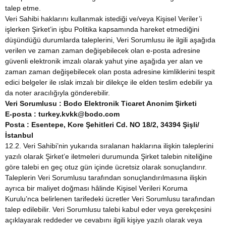
talep etme.
Veri Sahibi haklarını kullanmak istediği ve/veya Kişisel Veriler’i
işlerken Şirket’in işbu Politika kapsamında hareket etmediğini
düşündüğü durumlarda taleplerini, Veri Sorumlusu ile ilgili aşağıda
verilen ve zaman zaman değişebilecek olan e-posta adresine
güvenli elektronik imzalı olarak yahut yine aşağıda yer alan ve
zaman zaman değişebilecek olan posta adresine kimliklerini tespit
edici belgeler ile ıslak imzalı bir dilekçe ile elden teslim edebilir ya
da noter aracılığıyla gönderebilir.
Veri Sorumlusu
: Bodo Elektronik Ticaret Anonim Şirketi
E-posta
: turkey.kvkk@bodo.com
Posta
: Esentepe, Kore Şehitleri Cd. NO 18/2, 34394 Şişli/
İstanbul
12.2. Veri Sahibi’nin yukarıda sıralanan haklarına ilişkin taleplerini
yazılı olarak Şirket’e iletmeleri durumunda Şirket talebin niteliğine
göre talebi en geç otuz gün içinde ücretsiz olarak sonuçlandırır.
Taleplerin Veri Sorumlusu tarafından sonuçlandırılmasına ilişkin
ayrıca bir maliyet doğması hâlinde Kişisel Verileri Koruma
Kurulu’nca belirlenen tarifedeki ücretler Veri Sorumlusu tarafından
talep edilebilir. Veri Sorumlusu talebi kabul eder veya gerekçesini
açıklayarak reddeder ve cevabını ilgili kişiye yazılı olarak veya