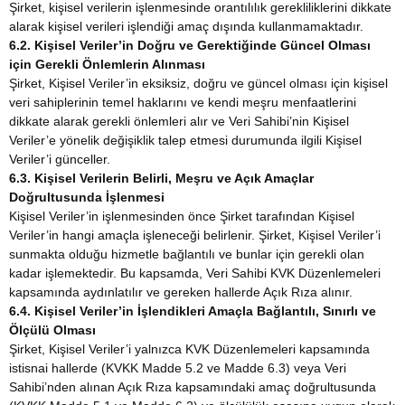
Şirket, kişisel verilerin işlenmesinde orantılılık gerekliliklerini dikkate
alarak kişisel verileri işlendiği amaç dışında kullanmamaktadır.
6.2. Kişisel Veriler’in Doğru ve Gerektiğinde Güncel Olması
için Gerekli Önlemlerin Alınması
Şirket, Kişisel Veriler’in eksiksiz, doğru ve güncel olması için kişisel
veri sahiplerinin temel haklarını ve kendi meşru menfaatlerini
dikkate alarak gerekli önlemleri alır ve Veri Sahibi’nin Kişisel
Veriler’e yönelik değişiklik talep etmesi durumunda ilgili Kişisel
Veriler’i günceller.
6.3. Kişisel Verilerin Belirli, Meşru ve Açık Amaçlar
Doğrultusunda İşlenmesi
Kişisel Veriler’in işlenmesinden önce Şirket tarafından Kişisel
Veriler’in hangi amaçla işleneceği belirlenir. Şirket, Kişisel Veriler’i
sunmakta olduğu hizmetle bağlantılı ve bunlar için gerekli olan
kadar işlemektedir. Bu kapsamda, Veri Sahibi KVK Düzenlemeleri
kapsamında aydınlatılır ve gereken hallerde Açık Rıza alınır.
6.4. Kişisel Veriler’in İşlendikleri Amaçla Bağlantılı, Sınırlı ve
Ölçülü Olması
Şirket, Kişisel Veriler’i yalnızca KVK Düzenlemeleri kapsamında
istisnai hallerde (KVKK Madde 5.2 ve Madde 6.3) veya Veri
Sahibi’nden alınan Açık Rıza kapsamındaki amaç doğrultusunda