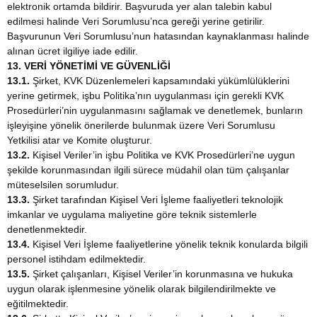
elektronik ortamda bildirir. Başvuruda yer alan talebin kabul
edilmesi halinde Veri Sorumlusu’nca gereği yerine getirilir.
Başvurunun Veri Sorumlusu’nun hatasından kaynaklanması halinde
alınan ücret ilgiliye iade edilir.
13. VERİ YÖNETİMİ VE GÜVENLİĞİ
13.1.
Şirket, KVK Düzenlemeleri kapsamındaki yükümlülüklerini
yerine getirmek, işbu Politika’nın uygulanması için gerekli KVK
Prosedürleri’nin uygulanmasını sağlamak ve denetlemek, bunların
işleyişine yönelik önerilerde bulunmak üzere Veri Sorumlusu
Yetkilisi atar ve Komite oluşturur.
13.2.
Kişisel Veriler’in işbu Politika ve KVK Prosedürleri’ne uygun
şekilde korunmasından ilgili sürece müdahil olan tüm çalışanlar
müteselsilen sorumludur.
13.3.
Şirket tarafından Kişisel Veri İşleme faaliyetleri teknolojik
imkanlar ve uygulama maliyetine göre teknik sistemlerle
denetlenmektedir.
13.4.
Kişisel Veri İşleme faaliyetlerine yönelik teknik konularda bilgili
personel istihdam edilmektedir.
13.5.
Şirket çalışanları, Kişisel Veriler’in korunmasına ve hukuka
uygun olarak işlenmesine yönelik olarak bilgilendirilmekte ve
eğitilmektedir.