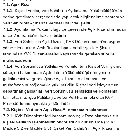
7.1. Açık Rıza
7.1.1.
Kişisel Veriler, Veri Sahibi’ne Aydınlatma Yükümlülüğü’nün
yerine getirilmesi çerçevesinde yapılacak bilgilendirme sonrası ve
Veri Sahibi’nin Açık Rıza vermesi halinde işlenir.
7.1.2.
Aydınlatma Yükümlülüğü çerçevesinde Açık Rıza alınmadan
önce Veri Sahibi’ne hakları bildirilir.
7.1.3.
Veri Sahibi’nin Açık Rıza’sı, KVK Düzenlemeleri’ne uygun
yöntemlerle alınır. Açık Rızalar ispatlanabilir şekilde Şirket
tarafından KVK Düzenlemeleri kapsamında gereken süre ile
muhafaza edilir.
7.1.4.
Veri Sorumlusu Yetkilisi ve Komite, tüm Kişisel Veri İşleme
süreçleri bakımından Aydınlatma Yükümlülüğü’nün yerine
getirilmesini ve gerektiğinde Açık Rıza’nın alınmasını ve
muhafazasını sağlamakla yükümlüdür. Kişisel Veri İşleyen tüm
departman çalışanları Veri Sorumlusu Temsilcisi ve Komitenin
talimatlarına, işbu Politika’ya ve bu Politika’nın eki olan KVK
Prosedürlerine uymakla yükümlüdür.
7.2. Kişisel Verilerin Açık Rıza Alınmaksızın İşlenmesi
7.2.1.
KVK Düzenlemeleri kapsamında Açık Rıza alınmaksızın
Kişisel Verilerin İşlenmesinin öngörüldüğü durumlarda (KVKK
Madde 5.2 ve Madde 6.3), Şirket Veri Sahibi’nin Açık Rızası’na