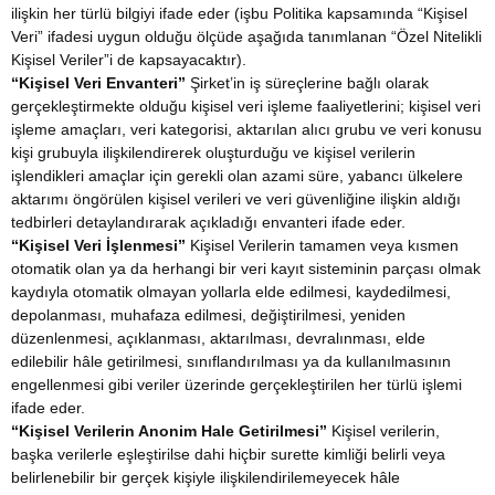
ilişkin her türlü bilgiyi ifade eder (işbu Politika kapsamında “Kişisel
Veri” ifadesi uygun olduğu ölçüde aşağıda tanımlanan “Özel Nitelikli
Kişisel Veriler”i de kapsayacaktır).
“Kişisel Veri Envanteri”
Şirket’in iş süreçlerine bağlı olarak
gerçekleştirmekte olduğu kişisel veri işleme faaliyetlerini; kişisel veri
işleme amaçları, veri kategorisi, aktarılan alıcı grubu ve veri konusu
kişi grubuyla ilişkilendirerek oluşturduğu ve kişisel verilerin
işlendikleri amaçlar için gerekli olan azami süre, yabancı ülkelere
aktarımı öngörülen kişisel verileri ve veri güvenliğine ilişkin aldığı
tedbirleri detaylandırarak açıkladığı envanteri ifade eder.
“Kişisel Veri İşlenmesi”
Kişisel Verilerin tamamen veya kısmen
otomatik olan ya da herhangi bir veri kayıt sisteminin parçası olmak
kaydıyla otomatik olmayan yollarla elde edilmesi, kaydedilmesi,
depolanması, muhafaza edilmesi, değiştirilmesi, yeniden
düzenlenmesi, açıklanması, aktarılması, devralınması, elde
edilebilir hâle getirilmesi, sınıflandırılması ya da kullanılmasının
engellenmesi gibi veriler üzerinde gerçekleştirilen her türlü işlemi
ifade eder.
“Kişisel Verilerin Anonim Hale Getirilmesi”
Kişisel verilerin,
başka verilerle eşleştirilse dahi hiçbir surette kimliği belirli veya
belirlenebilir bir gerçek kişiyle ilişkilendirilemeyecek hâle