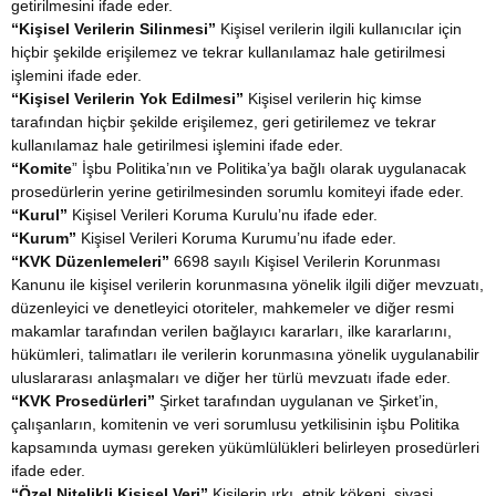
getirilmesini ifade eder.
“Kişisel Verilerin Silinmesi”
Kişisel verilerin ilgili kullanıcılar için
hiçbir şekilde erişilemez ve tekrar kullanılamaz hale getirilmesi
işlemini ifade eder.
“Kişisel Verilerin Yok Edilmesi”
Kişisel verilerin hiç kimse
tarafından hiçbir şekilde erişilemez, geri getirilemez ve tekrar
kullanılamaz hale getirilmesi işlemini ifade eder.
“Komite
” İşbu Politika’nın ve Politika’ya bağlı olarak uygulanacak
prosedürlerin yerine getirilmesinden sorumlu komiteyi ifade eder.
“Kurul”
Kişisel Verileri Koruma Kurulu’nu ifade eder.
“Kurum”
Kişisel Verileri Koruma Kurumu’nu ifade eder.
“KVK Düzenlemeleri”
6698 sayılı Kişisel Verilerin Korunması
Kanunu ile kişisel verilerin korunmasına yönelik ilgili diğer mevzuatı,
düzenleyici ve denetleyici otoriteler, mahkemeler ve diğer resmi
makamlar tarafından verilen bağlayıcı kararları, ilke kararlarını,
hükümleri, talimatları ile verilerin korunmasına yönelik uygulanabilir
uluslararası anlaşmaları ve diğer her türlü mevzuatı ifade eder.
“KVK Prosedürleri”
Şirket tarafından uygulanan ve Şirket’in,
çalışanların, komitenin ve veri sorumlusu yetkilisinin işbu Politika
kapsamında uyması gereken yükümlülükleri belirleyen prosedürleri
ifade eder.
“Özel Nitelikli Kişisel Veri”
Kişilerin ırkı, etnik kökeni, siyasi