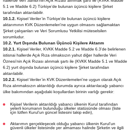
hallerde Veri Sahibi’nin Açık Rızası alınmak şartı ile (KVKK Madde
5.1 ve Madde 6.2) Türkiye’de bulunan üçüncü kişilere Şirket
tarafından aktarılabilir.
10.1.2.
Kişisel Veriler’in Türkiye’de bulunan üçüncü kişilere
aktarımının KVK Düzenlemeleri’ne uygun olmasını sağlamaktan
Şirket çalışanları ve Veri Sorumlusu Yetkilisi müteselsilen
sorumludur.
10.2. Yurt Dışında Bulunan Üçüncü Kişilere Aktarım
10.2.1.
Kişisel Veriler, KVKK Madde 5.2 ve Madde 6.3’de belirlenen
istisnai hallerde Açık Rıza olmaksızın yahut diğer hallerde Veri
Öznesi’nin Açık Rızası alınmak şartı ile (KVKK Madde 5.1 ve Madde
6.2) yurt dışında bulunan üçüncü kişilere Şirket tarafından
aktarılabilir.
10.2.2.
Kişisel Veriler’in KVK Düzenlemeleri’ne uygun olarak Açık
Rıza alınmaksızın aktarıldığı durumda ayrıca aktarılacağı yabancı
ülke bakımından aşağıdaki koşullardan birinin varlığı gerekir:
Kişisel Verilerin aktarıldığı yabancı ülkenin Kurul tarafından
yeterli korumanın bulunduğu ülkeler statüsünde olması (liste
için lütfen Kurul’un güncel listesini takip edin),
Aktarımın gerçekleşecek olduğu yabancı ülkenin Kurul’un
güvenli ülkeler listesinde yer almaması halinde Şirketin ve ilgili