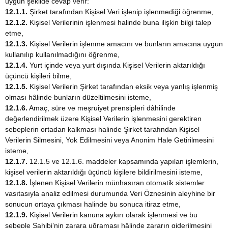
uygun şekilde cevap verir:
12.1.1.
Şirket tarafından Kişisel Veri işlenip işlenmediği öğrenme,
12.1.2.
Kişisel Verilerinin işlenmesi halinde buna ilişkin bilgi talep
etme,
12.1.3.
Kişisel Verilerin işlenme amacını ve bunların amacına uygun
kullanılıp kullanılmadığını öğrenme,
12.1.4.
Yurt içinde veya yurt dışında Kişisel Verilerin aktarıldığı
üçüncü kişileri bilme,
12.1.5.
Kişisel Verilerin Şirket tarafından eksik veya yanlış işlenmiş
olması hâlinde bunların düzeltilmesini isteme,
12.1.6.
Amaç, süre ve meşruiyet prensipleri dâhilinde
değerlendirilmek üzere Kişisel Verilerin işlenmesini gerektiren
sebeplerin ortadan kalkması halinde Şirket tarafından Kişisel
Verilerin Silmesini, Yok Edilmesini veya Anonim Hale Getirilmesini
isteme,
12.1.7.
12.1.5 ve 12.1.6. maddeler kapsamında yapılan işlemlerin,
kişisel verilerin aktarıldığı üçüncü kişilere bildirilmesini isteme,
12.1.8.
İşlenen Kişisel Verilerin münhasıran otomatik sistemler
vasıtasıyla analiz edilmesi durumunda Veri Öznesinin aleyhine bir
sonucun ortaya çıkması halinde bu sonuca itiraz etme,
12.1.9.
Kişisel Verilerin kanuna aykırı olarak işlenmesi ve bu
sebeple Sahibi’nin zarara uğraması hâlinde zararın giderilmesini