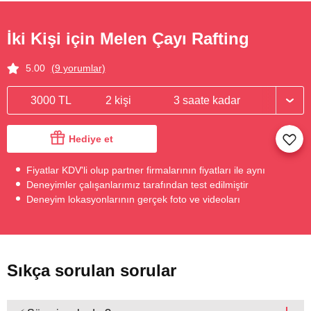
İki Kişi için Melen Çayı Rafting
5.00
(9 yorumlar)
3000 TL
2 kişi
3 saate kadar
Hediye et
Fiyatlar KDV'li olup partner firmalarının fiyatları ile aynı
Deneyimler çalışanlarımız tarafından test edilmiştir
Deneyim lokasyonlarının gerçek foto ve videoları
Sıkça sorulan sorular