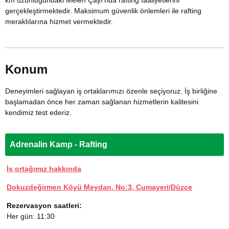
km uzunluğundaki Melen Çayı’nda rafting faaliyetlerini
gerçekleştirmektedir. Maksimum güvenlik önlemleri ile rafting
meraklılarına hizmet vermektedir.
Konum
Deneyimleri sağlayan iş ortaklarımızı özenle seçiyoruz. İş birliğine
başlamadan önce her zaman sağlanan hizmetlerin kalitesini
kendimiz test ederiz.
Adrenalin Kamp - Rafting
İş ortağımız hakkında
Dokuzdeğirmen Köyü Meydan, No:3, Cumayeri/Düzce
Rezervasyon saatleri:
Her gün: 11:30