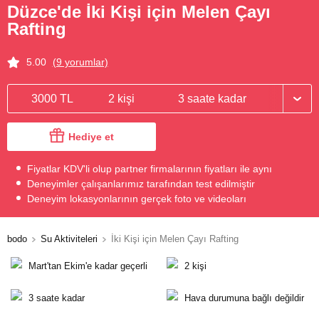
Düzce'de İki Kişi için Melen Çayı
Rafting
5.00
(9 yorumlar)
3000 TL
2 kişi
3 saate kadar
Hediye et
Fiyatlar KDV'li olup partner firmalarının fiyatları ile aynı
Deneyimler çalışanlarımız tarafından test edilmiştir
Deneyim lokasyonlarının gerçek foto ve videoları
bodo
Su Aktiviteleri
İki Kişi için Melen Çayı Rafting
Mart'tan Ekim'e kadar geçerli
2 kişi
3 saate kadar
Hava durumuna bağlı değildir