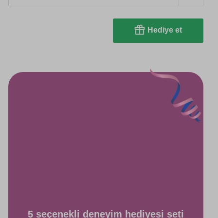
Hediye et
5 seçenekli deneyim hediyesi seti