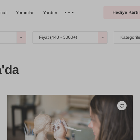
Hediye Kartın
imat
Yorumlar
Yardım
Fiyat (
440 - 3000+
)
Kategoril
a'da