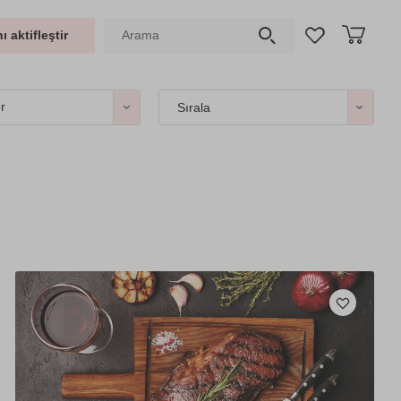
ı aktifleştir
er
Sırala