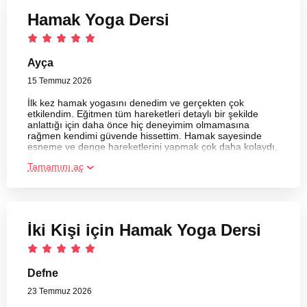
Hamak Yoga Dersi
Ayça
15 Temmuz 2026
İlk kez hamak yogasını denedim ve gerçekten çok
etkilendim. Eğitmen tüm hareketleri detaylı bir şekilde
anlattığı için daha önce hiç deneyimim olmamasına
rağmen kendimi güvende hissettim. Hamak sayesinde
esneme ve denge hareketlerini yapmak çok daha kolaydı,
sırtım da hiç gereksiz yük altında kalmadı. Memnuniyetle
Tamamını aç
tekrar katılacağım.
İki Kişi için Hamak Yoga Dersi
Defne
23 Temmuz 2026