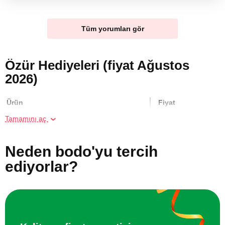
Tüm yorumları gör
Özür Hediyeleri (fiyat Ağustos
2026)
Ürün
Fiyat
Tamamını aç
Geleneksel Bali Masajı
3700 TL
Neden bodo'yu tercih
Heykel Atölyesi
1000 TL
ediyorlar?
İki Kişi için Et Yemekleri Yapım Dersi
6998 TL
Resim Atölyesi
1000 TL