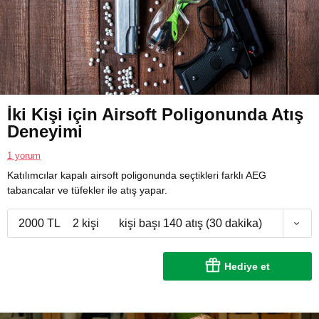
İki Kişi için Airsoft Poligonunda Atış
Deneyimi
1 yorum
Katılımcılar kapalı airsoft poligonunda seçtikleri farklı AEG
tabancalar ve tüfekler ile atış yapar.
2000 TL
2 kişi
kişi başı 140 atış (30 dakika)
Hediye et