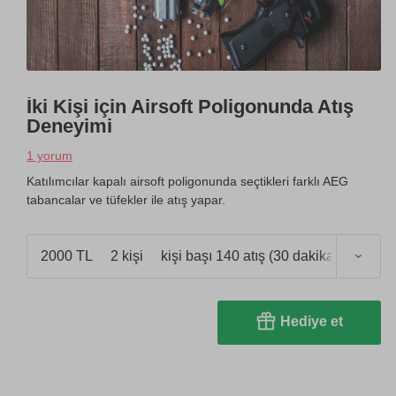
İki Kişi için Airsoft Poligonunda Atış
Deneyimi
1 yorum
Katılımcılar kapalı airsoft poligonunda seçtikleri farklı AEG
tabancalar ve tüfekler ile atış yapar.
2000 TL
2 kişi
kişi başı 140 atış (30 dakika)
Hediye et