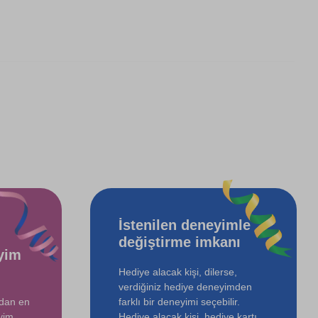
İstenilen deneyimle
değiştirme imkanı
yim
Hediye alacak kişi, dilerse,
verdiğiniz hediye deneyimden
ndan en
farklı bir deneyimi seçebilir.
yim
Hediye alacak kişi, hediye kartı