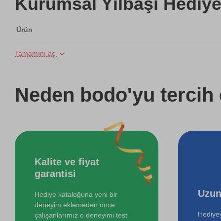
Kurumsal Yılbaşı Hediyel
Ürün
Tamamını aç
İki Kişi için Airsoft Poligonunda Atış Deneyimi
Online Suluboya Kursu
Neden bodo'yu tercih 
Online Temel Karakalem Kursu
Online Heykel Kursu
Kalite ve fiyat
Online Resim Kursu
garantisi
Online Temel Sanat Tarihi Eğitimi
Uzun
Hediye kataloğuna yeni bir
deneyim eklemeden önce
Hediyey
çalışanlarımız o deneyimi test