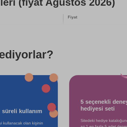
eri (fiyat Ağustos 2026)
Fiyat
2000 TL
500 TL
ediyorlar?
750 TL
750 TL
750 TL
5 seçenekli dene
750 TL
hediyesi seti
 süreli kullanım
Sitedeki hediye kataloğu
i kullanacak olan kişinin
az 1 en fazla 5 adet dene