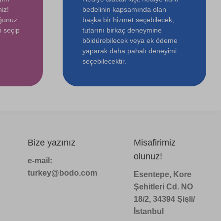
iz!
bedelinin kapsamında olan
uğunuz
başka bir hizmet seçebilecek,
i seçip
tutarını birkaç deneymine
böldürebilecek veya ek ödeme
yaparak daha pahalı deneyimi
seçebilecektir.
Bize yazınız
Misafirimiz
olunuz!
e-mail:
turkey@bodo.com
Esentepe, Kore
Şehitleri Cd. NO
18/2, 34394 Şişli/
İstanbul