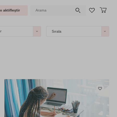
ı aktifleştir
er
Sırala