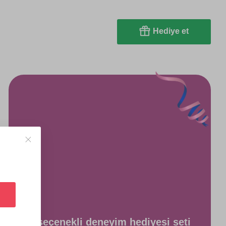
Hediye et
5 seçenekli deneyim hediyesi seti