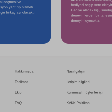
mi seçmesi ve
hediyesi seçip sete ekleyin
syon yaptırıp hizmeti
Hediye alacak kişi, sund
çin birkaç ayı olacaktır.
deneyimlerden bir tanesin
deneyimleyecektir.
Hakkımızda
Nasıl çalışır
Teslimat
İletişim bilgileri
Ekip
Kurumsal müşteriler için
FAQ
KVKK Politikası