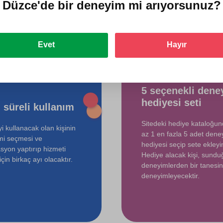
ediyorlar?
Düzce'de
bir deneyim mi arıyorsunuz?
Evet
Hayır
5 seçenekli dene
hediyesi seti
 süreli kullanım
Sitedeki hediye kataloğu
i kullanacak olan kişinin
az 1 en fazla 5 adet dene
mi seçmesi ve
hediyesi seçip sete ekleyin
syon yaptırıp hizmeti
Hediye alacak kişi, sund
çin birkaç ayı olacaktır.
deneyimlerden bir tanesin
deneyimleyecektir.