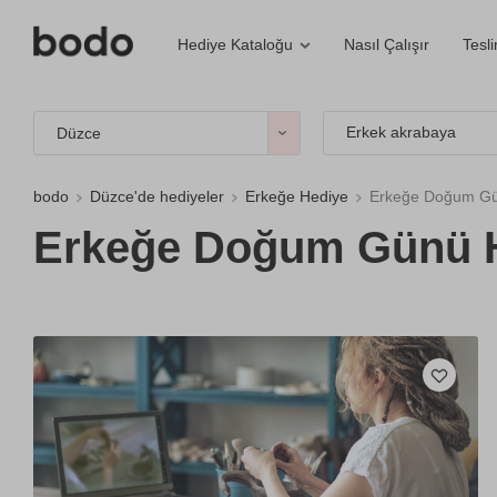
Nasıl Çalışır
Tesl
Hediye Kataloğu
Erkek akrabaya
Düzce
bodo
Düzce'de hediyeler
Erkeğe Hediye
Erkeğe Doğum Gün
Erkeğe Doğum Günü H