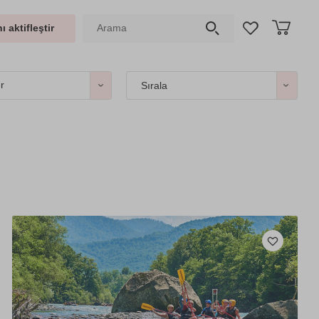
ı aktifleştir
er
Sırala