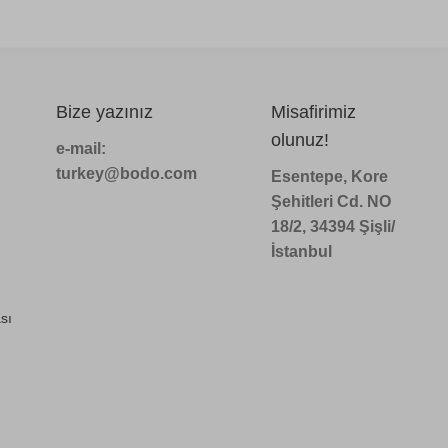
Bize yazınız
Misafirimiz
olunuz!
e-mail:
turkey@bodo.com
Esentepe, Kore
Şehitleri Cd. NO
18/2, 34394 Şişli/
İstanbul
sı