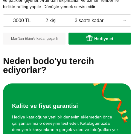
ve patikleri giyerler. Ardından ekipmanlar ve uzman rehber ile
birlikte rafting yapılır. Dönüşte yemek servis edilir.
3000 TL
2 kişi
3 saate kadar
Hediye et
Mart'tan Ekim'e kadar geçerli
Neden bodo'yu tercih
ediyorlar?
Kalite ve fiyat garantisi
Hediye kataloğuna yeni bir deneyim eklemeden önce
çalışanlarımız o deneyimi test eder. Kataloğumuzda
deneyim lokasyonlarının gerçek video ve fotoğrafları yer