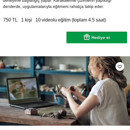
deneyime başlangıç yapar. Karakalemle çizimlerin yapıldığı
derslerde, uygulamalarıyla eğitmeni rahatça takip eder.
750 TL
1 kişi
10 videolu eğitim (toplam 4.5 saat)
Hediye et