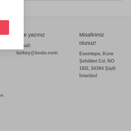
Bize yazınız
Misafirimiz
olunuz!
e-mail:
turkey@bodo.com
Esentepe, Kore
Şehitleri Cd. NO
18/2, 34394 Şişli/
İstanbul
sı