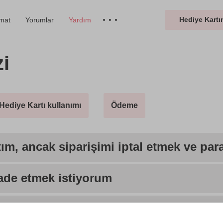
Hediye Kartın
imat
Yorumlar
Yardım
i
Hediye Kartı kullanımı
Ödeme
ım, ancak siparişimi iptal etmek ve par
iade etmek istiyorum
 ettiler ama iade etmek istiyorum