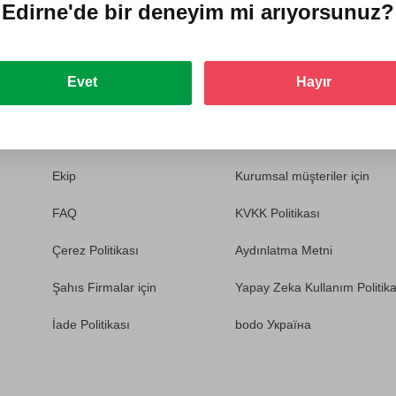
Edirne'de
bir deneyim mi arıyorsunuz?
Evet
Hayır
Hakkımızda
Nasıl çalışır
Teslimat
İletişim bilgileri
Ekip
Kurumsal müşteriler için
FAQ
KVKK Politikası
Çerez Politikası
Aydınlatma Metni
Şahıs Firmalar için
Yapay Zeka Kullanım Politika
İade Politikası
bodo Україна