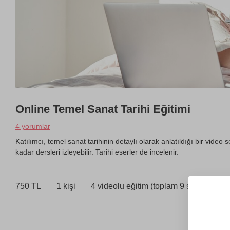
Online Temel Sanat Tarihi Eğitimi
4 yorumlar
Katılımcı, temel sanat tarihinin detaylı olarak anlatıldığı bir video s
kadar dersleri izleyebilir. Tarihi eserler de incelenir.
750 TL
1 kişi
4 videolu eğitim (toplam 9 saat)