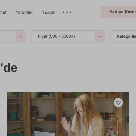
Hediye Kartın
imat
Yorumlar
Yardım
Fiyat (
500 - 3000+
)
Kategoril
'de