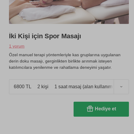
İki Kişi için Spor Masajı
1 yorum
Özel manuel terapi yöntemleriyle kas gruplarına uygulanan
derin doku masajı, gerginlikten birlikte arınmak isteyen
katılımcılara yenilenme ve rahatlama deneyimi yaşatır.
6800 TL
2 kişi
1 saat masaj (alan kullanımı 2,5 saat)
Hediye et