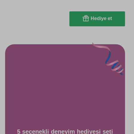
Hediye et
5 seçenekli deneyim hediyesi seti