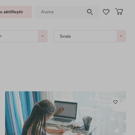
ı aktifleştir
er
Sırala