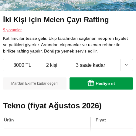
İki Kişi için Melen Çayı Rafting
9 yorumlar
Katılımcılar tesise gelir. Ekip tarafından sağlanan neopren kıyafet
ve patikleri giyerler. Ardından ekipmanlar ve uzman rehber ile
birlikte rafting yapılır. Dönüşte yemek servis edilir.
3000 TL
2 kişi
3 saate kadar
Hediye et
Mart'tan Ekim'e kadar geçerli
Tekno (fiyat Ağustos 2026)
Ürün
Fiyat
İki Kişi için Spor Masajı
6800 TL