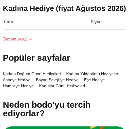
Kadına Hediye (fiyat Ağustos 2026)
Ürün
Fiyat
İki Kişi için Spor Masajı
6800 TL
Tamamını aç
Online Suluboya Kursu
500 TL
Popüler sayfalar
Online Temel Karakalem Kursu
750 TL
Kadına Doğum Günü Hediyeleri
Kadına Yıldönümü Hediyeleri
Anneye Hediye
Bayan Sevgiliye Hediye
Eşe Hediye
Online Heykel Kursu
750 TL
Hamileye Hediye
Kadınlar Günü Hediyeleri
Kaynanaya Hediye
Kız Arkadaşa Hediye
Kız Kardeşe Hediye
Kızıma Hediye
Teyzeye Hediye
Uzaktaki Sevgiliye Hediye
İki Kişi için Sıcak Taş Masajı
7000 TL
Neden bodo'yu tercih
ediyorlar?
Online Resim Kursu
750 TL