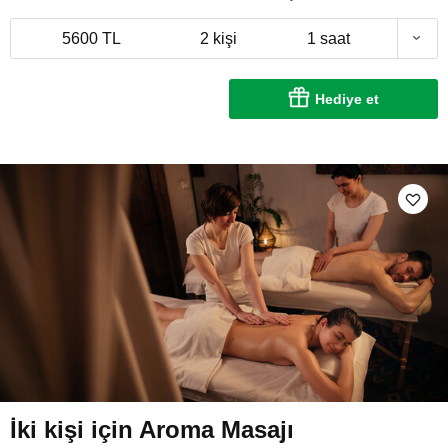
5600 TL
2 kişi
1 saat
Hediye et
İki kişi için Aroma Masajı