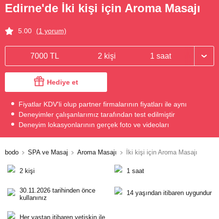
Edirne'de İki kişi için Aroma Masajı
5.00
(1 yorum)
7000 TL
2 kişi
1 saat
Hediye et
Fiyatlar KDV'li olup partner firmalarının fiyatları ile aynı
Deneyimler çalışanlarımız tarafından test edilmiştir
Deneyim lokasyonlarının gerçek foto ve videoları
bodo
SPA ve Masaj
Aroma Masajı
İki kişi için Aroma Masajı
2 kişi
1 saat
30.11.2026 tarihinden önce
14 yaşından itibaren uygundur
kullanınız
Her yaştan itibaren yetişkin ile