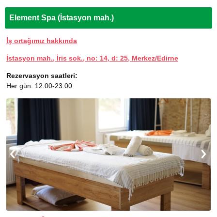
Element Spa (İstasyon mah.)
İş ortağımız hakkında
İstasyon mah., İris sok., no: 14, d: 25, Merkez/Edirne
Rezervasyon saatleri:
Her gün: 12:00-23:00