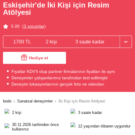
Eskişehir'de İki Kişi için Resim
Atölyesi
5.00
(3 yorumlar)
1700 TL
2 kişi
3 saate kadar
Hediye et
Fiyatlar KDV'li olup partner firmalarının fiyatları ile aynı
Deneyimler çalışanlarımız tarafından test edilmiştir
Deneyim lokasyonlarının gerçek foto ve videoları
bodo
Sanatsal deneyimler
İki Kişi için Resim Atölyesi
2 kişi
3 saate kadar
30.11.2026 tarihinden önce
12 yaşından itibaren uygundur
kullanınız