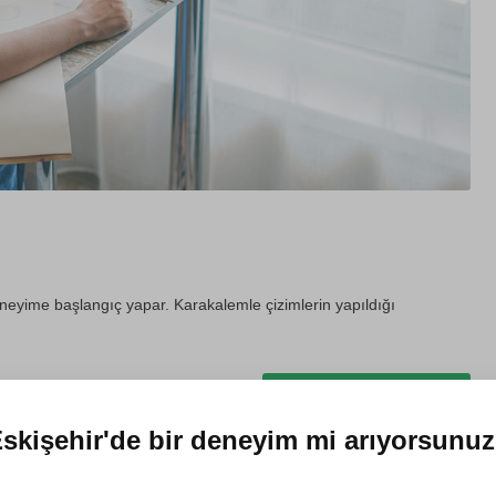
eneyime başlangıç yapar. Karakalemle çizimlerin yapıldığı
Hediye et
skişehir'de
bir deneyim mi arıyorsunu