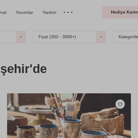
Hediye Kartın
imat
Yorumlar
Yardım
Fiyat (
350 - 3000+
)
Kategoril
şehir'de