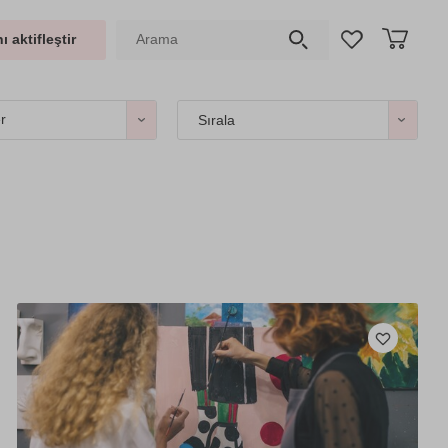
ı aktifleştir
er
Sırala