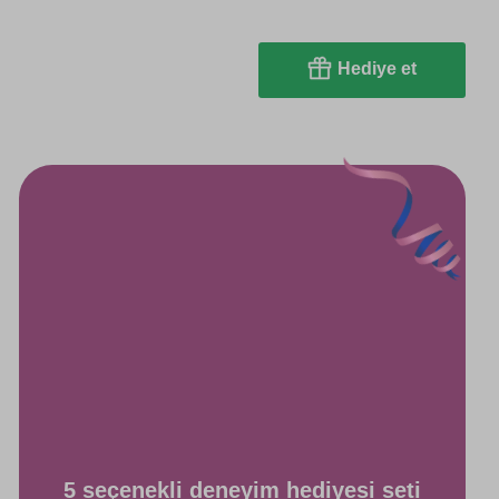
Hediye et
5 seçenekli deneyim hediyesi seti