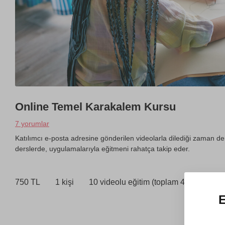
Online Temel Karakalem Kursu
7 yorumlar
Katılımcı e-posta adresine gönderilen videolarla dilediği zaman d
derslerde, uygulamalarıyla eğitmeni rahatça takip eder.
750 TL
1 kişi
10 videolu eğitim (toplam 4.5 saat)
E