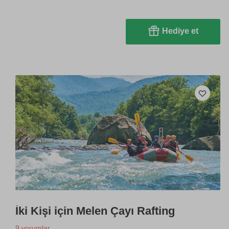
Hediye et
İki Kişi için Melen Çayı Rafting
9 yorumlar