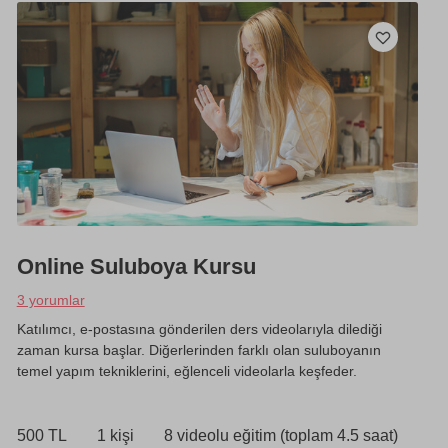
Online Suluboya Kursu
3 yorumlar
Katılımcı, e-postasına gönderilen ders videolarıyla dilediği
zaman kursa başlar. Diğerlerinden farklı olan suluboyanın
temel yapım tekniklerini, eğlenceli videolarla keşfeder.
500 TL
1 kişi
8 videolu eğitim (toplam 4.5 saat)