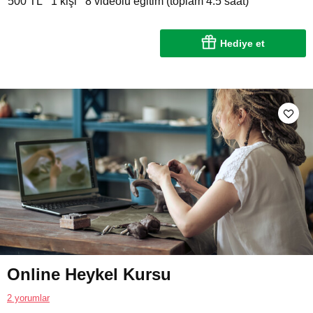
500 TL
1 kişi
8 videolu eğitim (toplam 4.5 saat)
Hediye et
Online Heykel Kursu
2 yorumlar