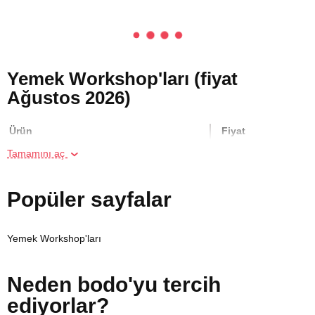
Yemek Workshop'ları (fiyat
Ağustos 2026)
Ürün
Fiyat
Tamamını aç
İki Kişi için Heykel Atölyesi
700 TL
Popüler sayfalar
İki Kişi için Melen Çayı Rafting
3000 TL
Yemek Workshop'ları
Resim Atölyesi
400 TL
Neden bodo'yu tercih
Online Temel Karakalem Kursu
750 TL
ediyorlar?