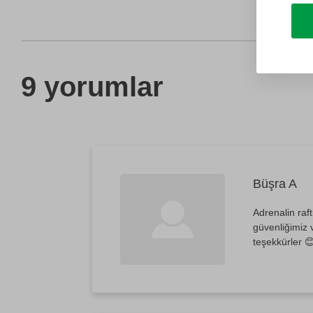
9 yorumlar
Büşra A
Adrenalin raf
güvenliğimiz 
teşekkürler 