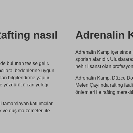
Rafting nasıl
Adrenalin 
Adrenalin Kamp içerisinde 
sporları alanıdır. Uluslarar
nde bulunan tesise gelir.
nehir lisansı olan profesyo
mcılara, bedenlerine uygun
an bilgilendirme yapılır.
Adrenalin Kamp, Düzce Do
 ve yüzdürücü can yeleği
Melen Çayı’nda rafting faal
önlemleri ile rafting merakl
ini tamamlayan katılımcılar
ik ve duş malzemeleri ile