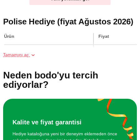
Polise Hediye (fiyat Ağustos 2026)
Ürün
Fiyat
Geleneksel Thai Masajı
3700 TL
Tamamını aç
İki Kişi için Heykel Atölyesi
1700 TL
Neden bodo'yu tercih
ediyorlar?
Resim Atölyesi
850 TL
İki Kişi için VR Sanal Gerçeklik Oyunu
1100 TL
İki Kişi için Geleneksel Bali Masajı
7400 TL
Kalite ve fiyat garantisi
Hediye kataloğuna yeni bir deneyim eklemeden önce
İki Kişi için Airsoft Poligonunda Atış
2000 TL