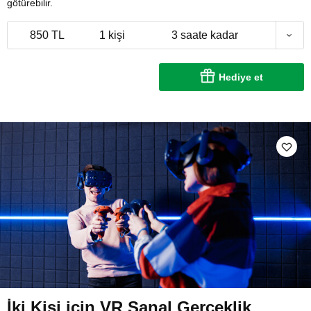
götürebilir.
850 TL
1 kişi
3 saate kadar
Hediye et
İki Kişi için VR Sanal Gerçeklik