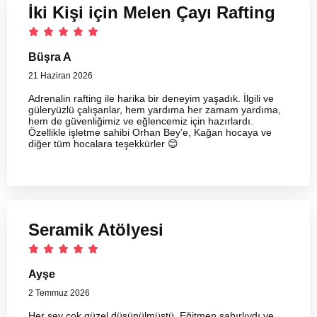
İki Kişi için Melen Çayı Rafting
Büşra A
21 Haziran 2026
Adrenalin rafting ile harika bir deneyim yaşadık. İlgili ve
güleryüzlü çalışanlar, hem yardıma her zamam yardıma,
hem de güvenliğimiz ve eğlencemiz için hazırlardı.
Özellikle işletme sahibi Orhan Bey’e, Kağan hocaya ve
diğer tüm hocalara teşekkürler 😊
Seramik Atölyesi
Ayşe
2 Temmuz 2026
Her şey çok güzel düşünülmüştü. Eğitmen sabırlıydı ve