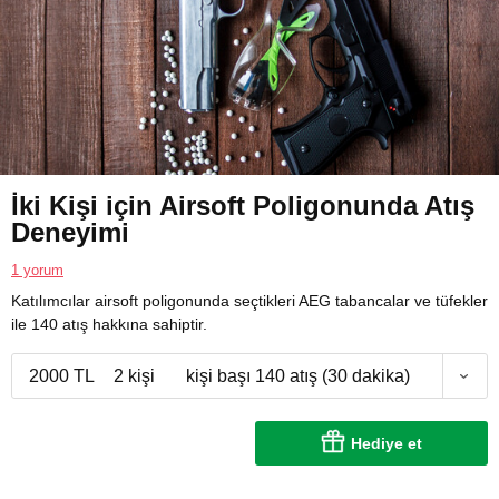
İki Kişi için Airsoft Poligonunda Atış
Deneyimi
1 yorum
Katılımcılar airsoft poligonunda seçtikleri AEG tabancalar ve tüfekler
ile 140 atış hakkına sahiptir.
2000 TL
2 kişi
kişi başı 140 atış (30 dakika)
Hediye et