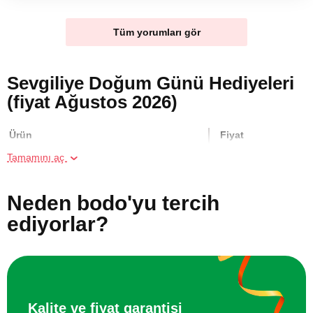
Tüm yorumları gör
Sevgiliye Doğum Günü Hediyeleri
(fiyat Ağustos 2026)
Ürün
Fiyat
Tamamını aç
Geleneksel Thai Masajı
3700 TL
Neden bodo'yu tercih
İki Kişi için Heykel Atölyesi
1700 TL
ediyorlar?
Resim Atölyesi
850 TL
İki Kişi için VR Sanal Gerçeklik Oyunu
1100 TL
Kalite ve fiyat garantisi