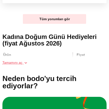
Tüm yorumları gör
Kadına Doğum Günü Hediyeleri
(fiyat Ağustos 2026)
Ürün
Fiyat
Tamamını aç
İki Kişi için Köpük Masajı
5000 TL
Neden bodo'yu tercih
Online Suluboya Kursu
500 TL
ediyorlar?
Online Temel Karakalem Kursu
750 TL
Online Heykel Kursu
750 TL