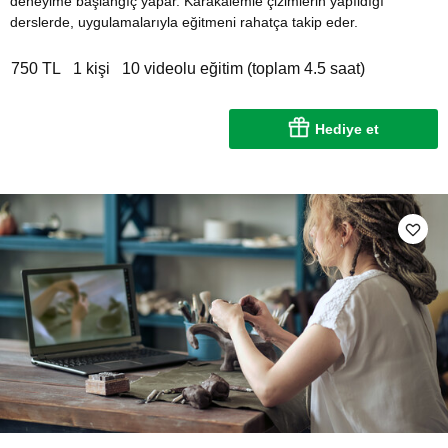
deneyime başlangıç yapar. Karakalemle çizimlerin yapıldığı
derslerde, uygulamalarıyla eğitmeni rahatça takip eder.
750 TL
1 kişi
10 videolu eğitim (toplam 4.5 saat)
Hediye et