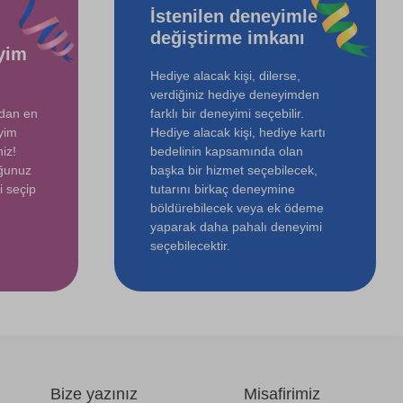
İstenilen deneyimle
değiştirme imkanı
yim
Hediye alacak kişi, dilerse,
verdiğiniz hediye deneyimden
ndan en
farklı bir deneyimi seçebilir.
yim
Hediye alacak kişi, hediye kartı
iz!
bedelinin kapsamında olan
uğunuz
başka bir hizmet seçebilecek,
i seçip
tutarını birkaç deneymine
böldürebilecek veya ek ödeme
yaparak daha pahalı deneyimi
seçebilecektir.
Bize yazınız
Misafirimiz