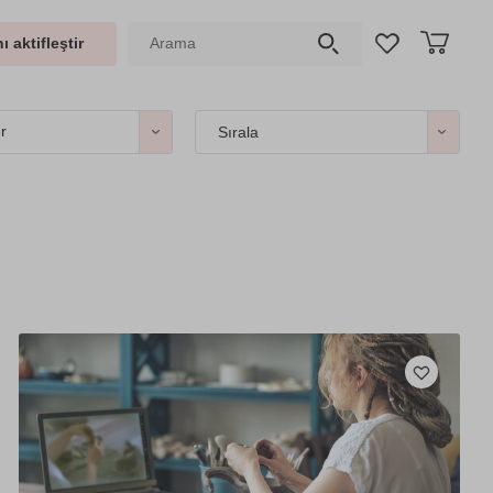
ı aktifleştir
er
Sırala