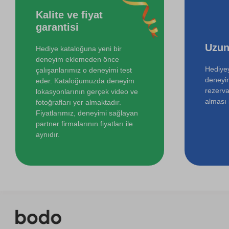
Kalite ve fiyat
Online Temel Sanat Tarihi Eğitimi
garantisi
Uzun
Hediye kataloğuna yeni bir
deneyim eklemeden önce
Hediyey
çalışanlarımız o deneyimi test
deneyi
eder. Kataloğumuzda deneyim
rezerva
lokasyonlarının gerçek video ve
alması i
fotoğrafları yer almaktadır.
Fiyatlarımız, deneyimi sağlayan
partner firmalarının fiyatları ile
aynıdır.