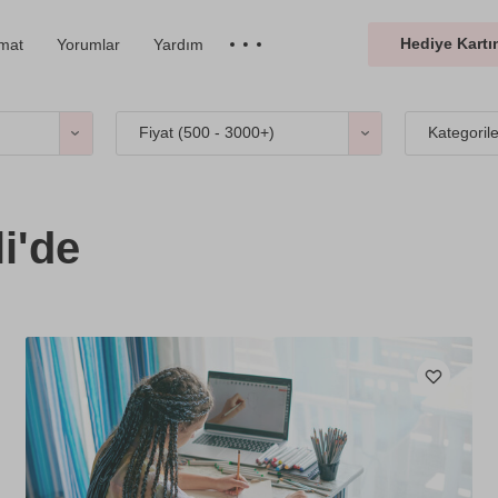
Hediye Kartın
imat
Yorumlar
Yardım
Fiyat (
500 - 3000+
)
Kategoril
i'de