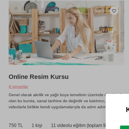
Online Resim Kursu
4 yorumlar
Genel olarak akrilik ve yağlı boya temelinin üzerinde durulacak
olan bu kursta, sanat tarihine de değinilir ve katılımcı,
videolarla birlikte kendi uygulamalarıyla da adım adım ilerler.
K
750 TL
1 kişi
11 videolu eğitim (toplam 9 saat)