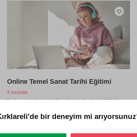
Online Temel Sanat Tarihi Eğitimi
4 yorumlar
Katılımcı, temel sanat tarihinin detaylı olarak anlatıldığı bir
video serisini online olarak alır. Dilediği yerde, dilediği zamanda
ve dilediği kadar dersleri izleyebilir. Tarihi eserler de incelenir.
ırklareli'de
bir deneyim mi arıyorsunuz
750 TL
1 kişi
4 videolu eğitim (toplam 9 saat)