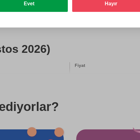
Evet
Hayır
Hediye et
stos 2026)
Fiyat
500 TL
750 TL
ediyorlar?
750 TL
750 TL