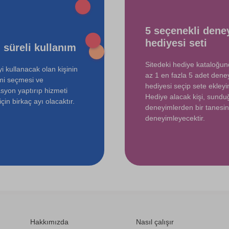
750 TL
5 seçenekli dene
hediyesi seti
 süreli kullanım
Sitedeki hediye kataloğu
i kullanacak olan kişinin
az 1 en fazla 5 adet dene
mi seçmesi ve
hediyesi seçip sete ekleyin
syon yaptırıp hizmeti
Hediye alacak kişi, sund
çin birkaç ayı olacaktır.
deneyimlerden bir tanesin
deneyimleyecektir.
Hakkımızda
Nasıl çalışır