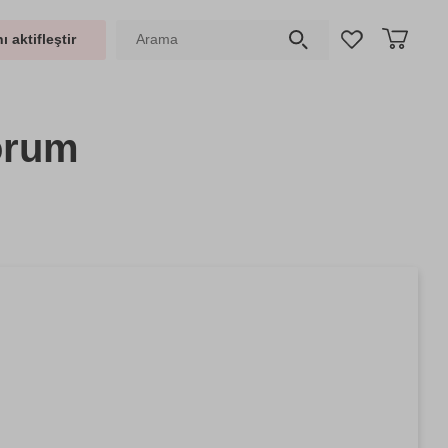
ı aktifleştir
orum