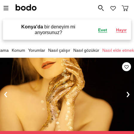
Konya'da
bir deneyim mi
Evet
Hayır
arıyorsunuz?
lama
Konum
Yorumlar
Nasıl çalışır
Nasıl gözükür
Nasıl elde etmek