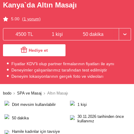
Kanya`da Altın Masajı
5.00
(1 yorum)
4500 TL
1 kişi
50 dakika
Hediye et
Fiyatlar KDV'li olup partner firmalarının fiyatları ile aynı
Deneyimler çalışanlarımız tarafından test edilmiştir
Deneyim lokasyonlarının gerçek foto ve videoları
bodo
SPA ve Masaj
Altın Masajı
Dört mevsim kullanılabilir
1 kişi
30.11.2026 tarihinden önce
50 dakika
kullanınız
Hamile kadınlar için tavsiye