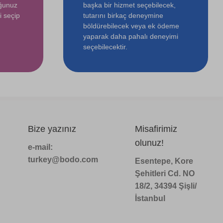
uğunuz
başka bir hizmet seçebilecek,
i seçip
tutarını birkaç deneymine
böldürebilecek veya ek ödeme
yaparak daha pahalı deneyimi
seçebilecektir.
Bize yazınız
Misafirimiz
olunuz!
e-mail:
turkey@bodo.com
Esentepe, Kore
Şehitleri Cd. NO
18/2, 34394 Şişli/
İstanbul