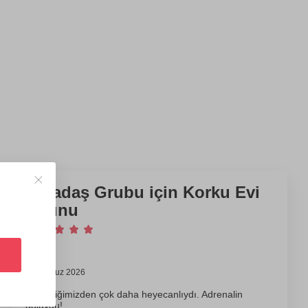
Arkadaş Grubu için Korku Evi
Oyunu
Kaan
8 Temmuz 2026
Beklediğimizden çok daha heyecanlıydı. Adrenalin
doluydu!