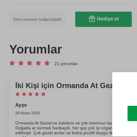
Hediye et
Dört mevsim kullanılabilir
Yorumlar
21 yorumlar
İki Kişi için Ormanda At Gezisi
Ayşe
20 Nisan 2026
Ormanda At Gezisi’ne katıldım ve çok memnun kaldım.
Doğada at sürmek harikaydı, her şey çok iyi organize
edilmişti. Çok güzel anılar ve bolca pozitif duygu ile