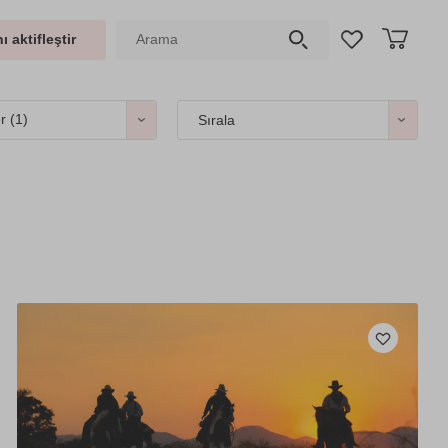
ı aktifleştir
er
(1)
Sırala