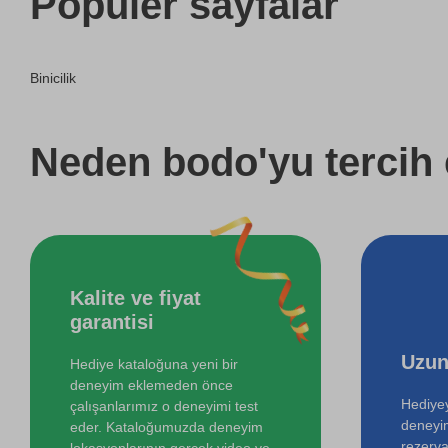
Popüler sayfalar
Aile için Günbatımında At Gezisi
Binicilik
Aile için Gündoğumunda At Gezisi
İki Kişi için Melen Çayı Rafting
Neden bodo'yu tercih 
Kalite ve fiyat
garantisi
Uzun
Hediye kataloğuna yeni bir
deneyim eklemeden önce
Hediyey
çalışanlarımız o deneyimi test
deneyi
eder. Kataloğumuzda deneyim
rezerva
lokasyonlarının gerçek video ve