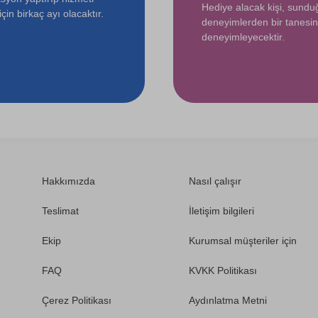
Hediye alacak kişi, sund
çin birkaç ayı olacaktır.
deneyimlerden bir tanesin
deneyimleyecektir.
Hakkımızda
Nasıl çalışır
Teslimat
İletişim bilgileri
Ekip
Kurumsal müşteriler için
FAQ
KVKK Politikası
Çerez Politikası
Aydınlatma Metni