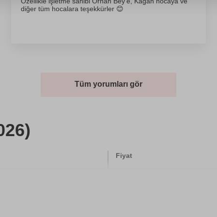
Özellikle işletme sahibi Orhan Bey’e, Kağan hocaya ve
diğer tüm hocalara teşekkürler 😊
Tüm yorumları gör
026)
Fiyat
900 TL
3000 TL