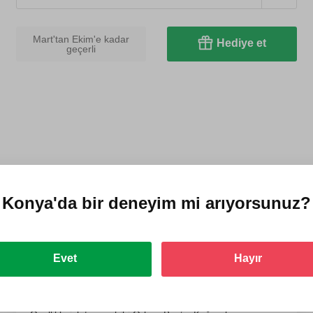
Mart'tan Ekim'e kadar
Hediye et
geçerli
İki Kişi için Melen Çayı Rafting
Konya'da
bir deneyim mi arıyorsunuz?
Büşra A
Evet
Hayır
21 Haziran 2026
Adrenalin rafting ile harika bir deneyim yaşadık. İlgili ve
güleryüzlü çalışanlar, hem yardıma her zamam yardıma,
hem de güvenliğimiz ve eğlencemiz için hazırlardı.