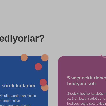
4000 TL
8000 TL
3000 TL
ediyorlar?
5 seçenekli dene
hediyesi seti
 süreli kullanım
Sitedeki hediye kataloğu
i kullanacak olan kişinin
az 1 en fazla 5 adet dene
mi seçmesi ve
hediyesi seçip sete ekleyin
syon yaptırıp hizmeti