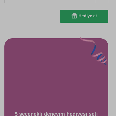
Hediye et
5 seçenekli deneyim hediyesi seti