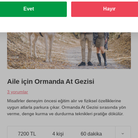
Evet
Hayır
Aile için Ormanda At Gezisi
3 yorumlar
Misafirler deneyim öncesi eğitim alır ve fiziksel özelliklerine
uygun atlarla parkura çıkar. Ormanda At Gezisi sırasında yön
verme, denge kurma ve durdurma teknikleri pratiğe dökülür.
7200 TL
4 kişi
60 dakika