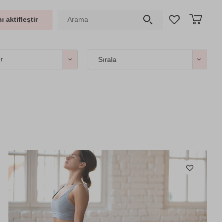
ı aktifleştir
er
Sırala