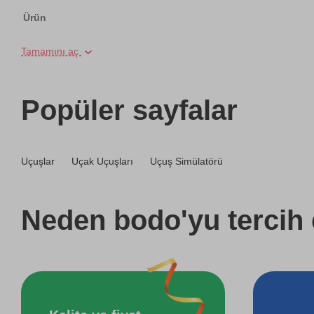
Ürün
Tamamını aç
Ormanda At Gezisi
İki Kişi için Köpük Masajı
Popüler sayfalar
Reformer Pilates Kursu
Uçuşlar
Uçak Uçuşları
Uçuş Simülatörü
Pilates Kursu
Arkadaş Grubu için Araç Simülatör Oyunu Deneyimi
Neden bodo'yu tercih 
Arkadaş Grubu için VR Sanal Gerçeklik Oyunu