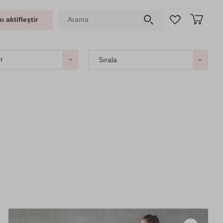
ı aktifleştir
er
Sırala