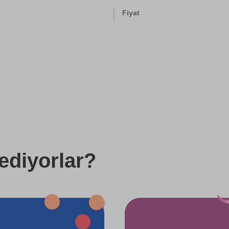
Fiyat
900 TL
5000 TL
7100 TL
7100 TL
1400 TL
ediyorlar?
1800 TL