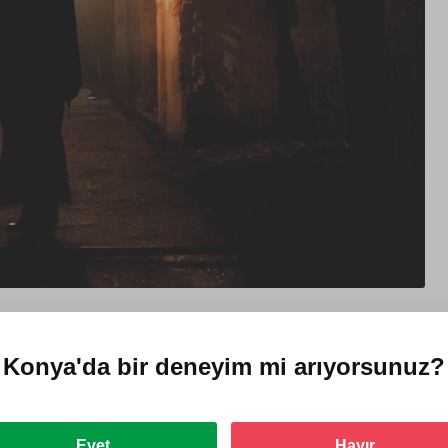
Konya'da
bir deneyim mi arıyorsunuz?
 Ayarlanabilir korku seviyesi, beklenmedik engeller ve takım ruhuyla
Evet
Hayır