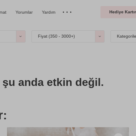
Hediye Kartın
imat
Yorumlar
Yardım
Fiyat (
350 - 3000+
)
Kategoril
şu anda etkin değil.
r: