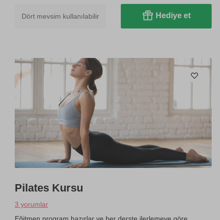
Hediye et
Dört mevsim kullanılabilir
Pilates Kursu
3 yorumlar
Eğitmen program hazırlar ve her derste ilerlemeye göre