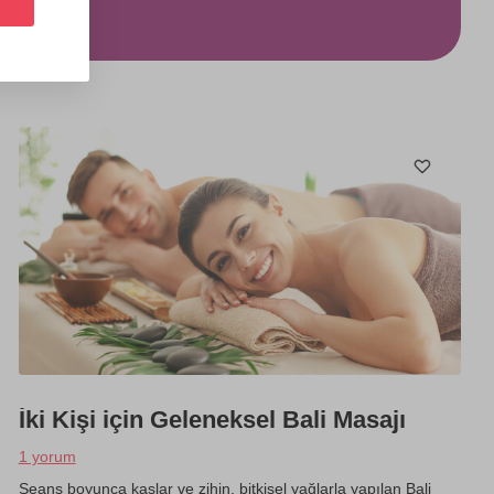
İki Kişi için Geleneksel Bali Masajı
1 yorum
Seans boyunca kaslar ve zihin, bitkisel yağlarla yapılan Bali