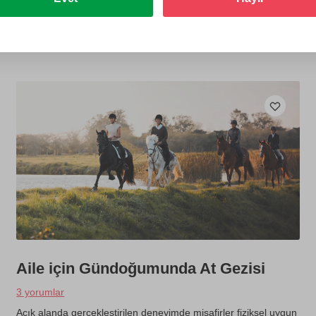
Hediye et
Aile için Gündoğumunda At Gezisi
3 yorumlar
Açık alanda gerçekleştirilen deneyimde misafirler fiziksel uygun