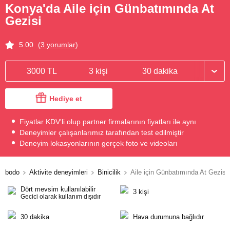
Konya'da Aile için Günbatımında At
Gezisi
5.00
(3 yorumlar)
3000 TL
3 kişi
30 dakika
Hediye et
Fiyatlar KDV'li olup partner firmalarının fiyatları ile aynı
Deneyimler çalışanlarımız tarafından test edilmiştir
Deneyim lokasyonlarının gerçek foto ve videoları
bodo
Aktivite deneyimleri
Binicilik
Aile için Günbatımında At Gezisi
Dört mevsim kullanılabilir
3 kişi
Gecici olarak kullanım dışıdır
30 dakika
Hava durumuna bağlıdır