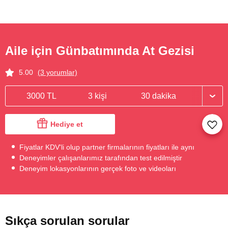
Aile için Günbatımında At Gezisi
5.00
(3 yorumlar)
3000 TL
3 kişi
30 dakika
Hediye et
Fiyatlar KDV'li olup partner firmalarının fiyatları ile aynı
Deneyimler çalışanlarımız tarafından test edilmiştir
Deneyim lokasyonlarının gerçek foto ve videoları
Sıkça sorulan sorular