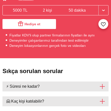
5000 TL
2 kişi
50 dakika
Hediye et
Fiyatlar KDV'li olup partner firmalarının fiyatları ile aynı
Deneyimler çalışanlarımız tarafından test edilmiştir
Deneyim lokasyonlarının gerçek foto ve videoları
Sıkça sorulan sorular
⚡ Süresi ne kadar?
🤗 Kaç kişi katılabilir?