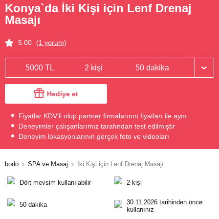
Konya`da İki Kişi için Lenf Drenaj
Masajı
5.00
(1 yorum)
5000 TL
2 kişi
50 dakika
Hediye et
Fiyatlar KDV'li olup partner firmalarının fiyatları ile aynı
Deneyimler çalışanlarımız tarafından test edilmiştir
Deneyim lokasyonlarının gerçek foto ve videoları
bodo
SPA ve Masaj
İki Kişi için Lenf Drenaj Masajı
Dört mevsim kullanılabilir
2 kişi
30.11.2026 tarihinden önce
50 dakika
kullanınız