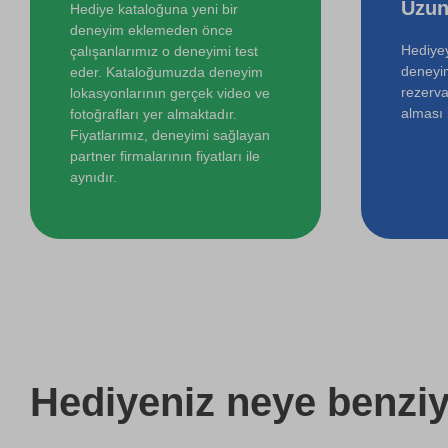
Uzun
Hediye kataloğuna yeni bir
deneyim eklemeden önce
Hediyey
çalışanlarımız o deneyimi test
deneyi
eder. Kataloğumuzda deneyim
rezerva
lokasyonlarının gerçek video ve
alması i
fotoğrafları yer almaktadır.
Fiyatlarımız, deneyimi sağlayan
partner firmalarının fiyatları ile
aynıdır.
Hediyeniz
neye benziy