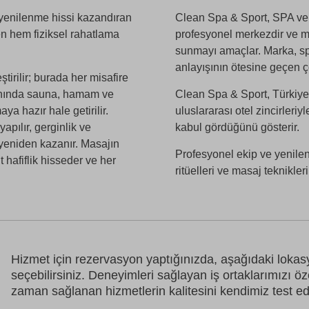
 yenilenme hissi kazandıran
Clean Spa & Sport, SPA ve 
ken hem fiziksel rahatlama
profesyonel merkezdir ve mi
sunmayı amaçlar. Marka, spa
anlayışının ötesine geçen çö
tirilir; burada her misafire
lanında sauna, hamam ve
Clean Spa & Sport, Türkiye’
ya hazır hale getirilir.
uluslararası otel zincirleriyl
apılır, gerginlik ve
kabul gördüğünü gösterir.
 yeniden kazanır. Masajın
Profesyonel ekip ve yenilen
hafiflik hisseder ve her
ritüelleri ve masaj teknikle
Hizmet için rezervasyon yaptığınızda, aşağıdaki loka
seçebilirsiniz. Deneyimleri sağlayan iş ortaklarımızı ö
zaman sağlanan hizmetlerin kalitesini kendimiz test ed