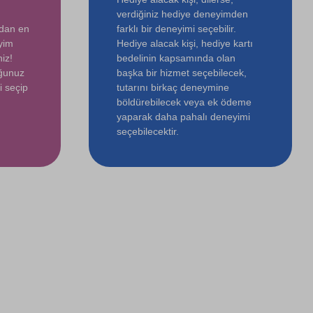
verdiğiniz hediye deneyimden
ndan en
farklı bir deneyimi seçebilir.
yim
Hediye alacak kişi, hediye kartı
iz!
bedelinin kapsamında olan
uğunuz
başka bir hizmet seçebilecek,
i seçip
tutarını birkaç deneymine
böldürebilecek veya ek ödeme
yaparak daha pahalı deneyimi
seçebilecektir.