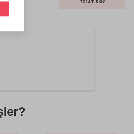
Yorum ekle
şler?