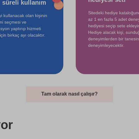
 süreli kullanım
Sitedeki hediye kataloğu
i kullanacak olan kişinin
az 1 en fazla 5 adet dene
mi seçmesi ve
hediyesi seçip sete ekleyin
syon yaptırıp hizmeti
Hediye alacak kişi, sund
çin birkaç ayı olacaktır.
deneyimlerden bir tanesin
deneyimleyecektir.
Tam olarak nasıl çalışır?
or