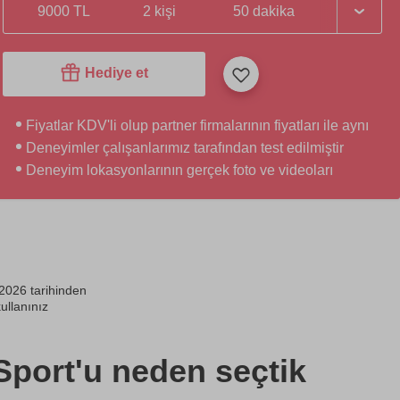
9000 TL
2 kişi
50 dakika
Hediye et
Fiyatlar KDV'li olup partner firmalarının fiyatları ile aynı
Deneyimler çalışanlarımız tarafından test edilmiştir
Deneyim lokasyonlarının gerçek foto ve videoları
2026 tarihinden
ullanınız
Sport'u neden seçtik