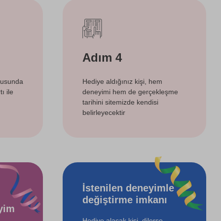
Adım 4
tusunda
Hediye aldığınız kişi, hem
ı ile
deneyimi hem de gerçekleşme
tarihini sitemizde kendisi
belirleyecektir
İstenilen deneyimle
değiştirme imkanı
yim
Hediye alacak kişi, dilerse,