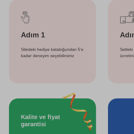
Adım 1
Adı
Sitedeki hediye kataloğundan 5'e
Setteki
kadar deneyim seçebilirsiniz
ücretin
Kalite ve fiyat
garantisi