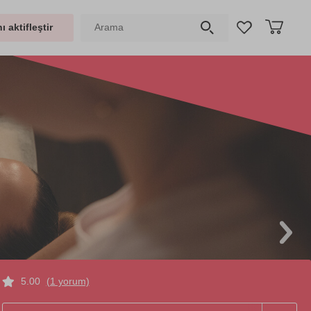
ı aktifleştir
5.00
(1 yorum)