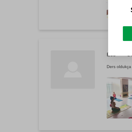
Ece
24
Ders oldukça 