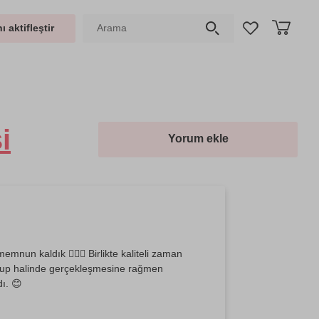
ı aktifleştir
i
Yorum ekle
emnun kaldık 🧘‍♀️✨ Birlikte kaliteli zaman
grup halinde gerçekleşmesine rağmen
dı. 😊