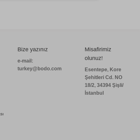
Bize yazınız
Misafirimiz
olunuz!
e-mail:
turkey@bodo.com
Esentepe, Kore
Şehitleri Cd. NO
18/2, 34394 Şişli/
İstanbul
sı