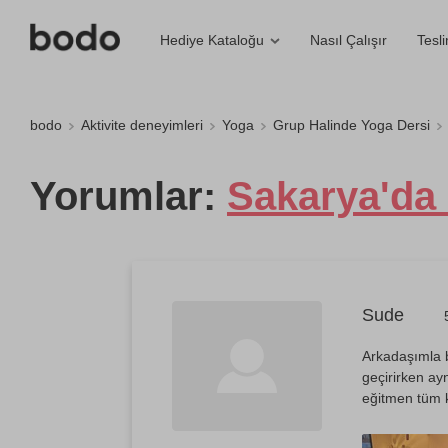
Nasıl Çalışır
Tesl
Hediye Kataloğu
bodo
Aktivite deneyimleri
Yoga
Grup Halinde Yoga Dersi
Yorumlar:
Sakarya'da
Sude
Arkadaşımla bi
geçirirken a
eğitmen tüm ka