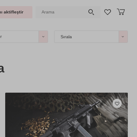
ı aktifleştir
er
Sırala
a