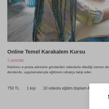
Online Temel Karakalem Kursu
7 yorumlar
Katılımcı e-posta adresine gönderilen videolarla dilediği zaman d
derslerde, uygulamalarıyla eğitmeni rahatça takip eder.
750 TL
1 kişi
10 videolu eğitim (toplam 4.5 saat)