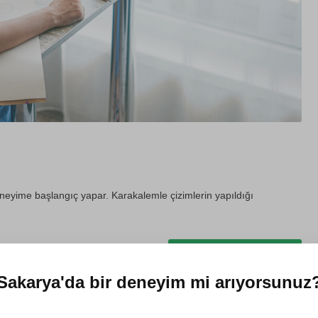
eneyime başlangıç yapar. Karakalemle çizimlerin yapıldığı
Hediye et
Sakarya'da
bir deneyim mi arıyorsunuz