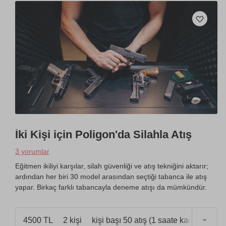
İki Kişi için Poligon'da Silahla Atış
3 yorumlar
Eğitmen ikiliyi karşılar, silah güvenliği ve atış tekniğini aktarır;
ardından her biri 30 model arasından seçtiği tabanca ile atış
yapar. Birkaç farklı tabancayla deneme atışı da mümkündür.
4500 TL
2 kişi
kişi başı 50 atış (1 saate kadar)