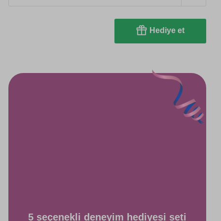
Hediye et
5 seçenekli deneyim hediyesi seti