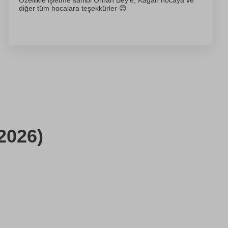
Özellikle işletme sahibi Orhan Bey’e, Kağan hocaya ve
diğer tüm hocalara teşekkürler 😊
2026)