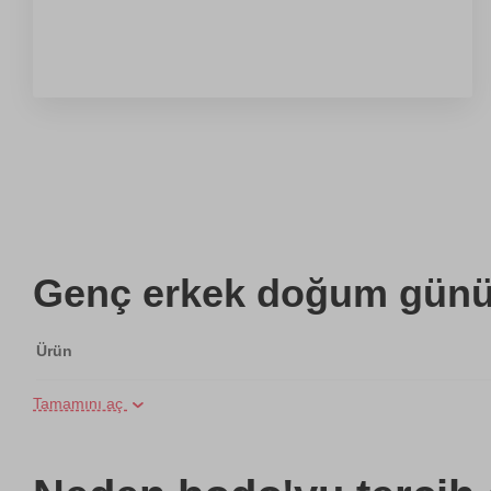
Genç erkek doğum günü h
Ürün
Tamamını aç
Grup Halinde Yoga Kursu
Hamak Yoga Kursu