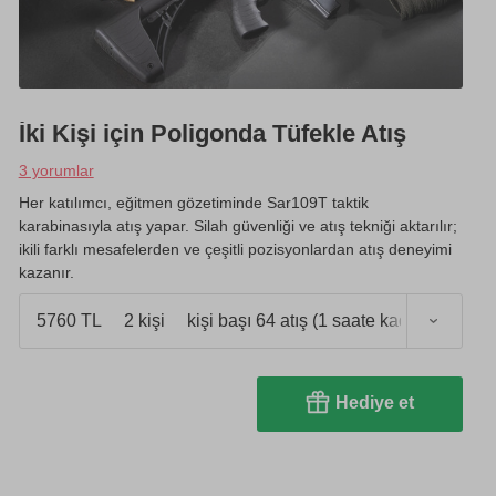
İki Kişi için Poligonda Tüfekle Atış
3 yorumlar
Her katılımcı, eğitmen gözetiminde Sar109T taktik
karabinasıyla atış yapar. Silah güvenliği ve atış tekniği aktarılır;
ikili farklı mesafelerden ve çeşitli pozisyonlardan atış deneyimi
kazanır.
5760 TL
2 kişi
kişi başı 64 atış (1 saate kadar)
Hediye et